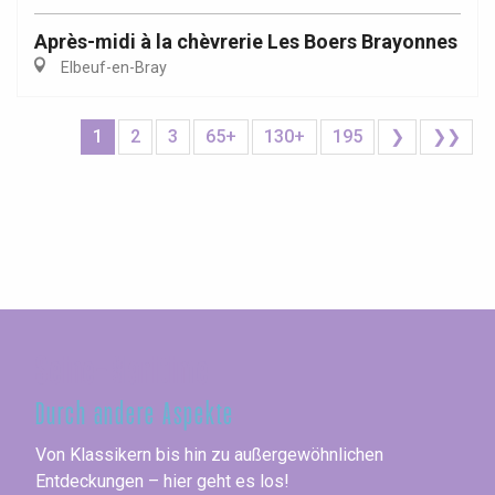
Après-midi à la chèvrerie Les Boers Brayonnes
Elbeuf-en-Bray
1
2
3
65+
130+
195
❯
❯❯
Seine-Maritime
Durch andere Aspekte
Von Klassikern bis hin zu außergewöhnlichen
Entdeckungen – hier geht es los!