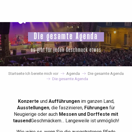
Aller
au
contenu
principal
Die gesamte Agenda
es gibt für jeden Geschmack etwas
Startseite Ich bereite mich vor
Agenda
Die gesamte Agenda
Die gesamte Agenda
Konzerte
und
Aufführungen
im ganzen Land,
Ausstellungen
, die faszinieren,
Führungen
für
Neugierige oder auch
Messen und Dorffeste mit
tausend
Geschmäckern… Langeweile ist unmöglich!
Wie wäre es, wenn Sie die ausgetretenen Pfade