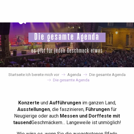
Aller
au
contenu
principal
Die gesamte Agenda
es gibt für jeden Geschmack etwas
Startseite Ich bereite mich vor
Agenda
Die gesamte Agenda
Die gesamte Agenda
Konzerte
und
Aufführungen
im ganzen Land,
Ausstellungen
, die faszinieren,
Führungen
für
Neugierige oder auch
Messen und Dorffeste mit
tausend
Geschmäckern… Langeweile ist unmöglich!
Wie wäre es, wenn Sie die ausgetretenen Pfade