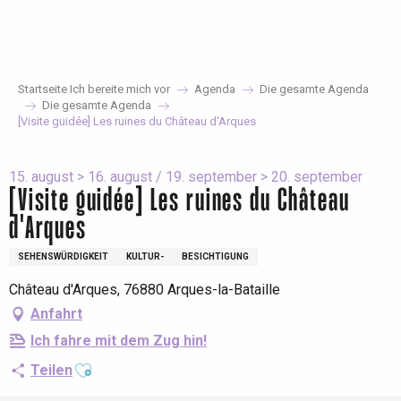
Aller
au
contenu
principal
Startseite Ich bereite mich vor
Agenda
Die gesamte Agenda
Die gesamte Agenda
[Visite guidée] Les ruines du Château d'Arques
15. august > 16. august / 19. september > 20. september
[Visite guidée] Les ruines du Château
d'Arques
SEHENSWÜRDIGKEIT
KULTUR-
BESICHTIGUNG
Château d'Arques, 76880 Arques-la-Bataille
Anfahrt
Ich fahre mit dem Zug hin!
Ajouter aux favoris
Teilen