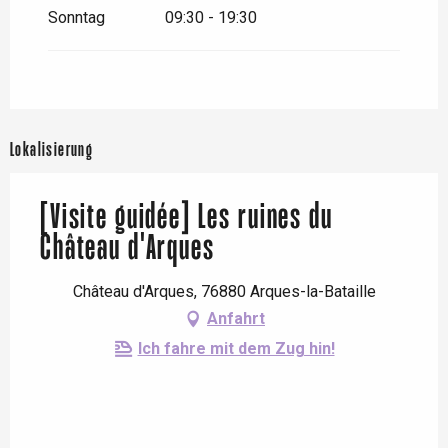
Mai 2026
Sonntag
09:30 - 19:30
vom
20 Juni 2026
bis zum
21
Juni 2026
vom
18 Juli 2026
bis zum
19
Juli 2026
Lokalisierung
vom
19 September 2026
bis
zum
20 September 2026
[Visite guidée] Les ruines du
Château d'Arques
Château d'Arques, 76880 Arques-la-Bataille
Anfahrt
Ich fahre mit dem Zug hin!