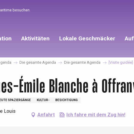
Maritime besuchen
ation
Aktivitäten
Lokale Geschmäcker
Auf
genda
Die gesamte Agenda
Die gesamte Agenda
[Visite guidée
ues-Émile Blanche à Offranv
EUTE SPAZIERGÄNGE
KULTUR-
BESICHTIGUNG
ue Louis
Anfahrt
Ich fahre mit dem Zug hin!