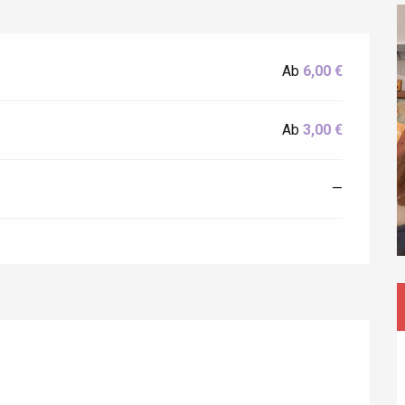
Ab
6,00 €
Ab
3,00 €
—
éport
Lille 2h30
ur-Bresle