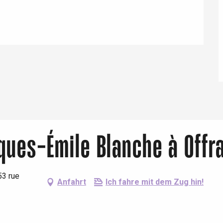
Eaux
ques-Émile Blanche à Offra
53 rue
Anfahrt
Ich fahre mit dem Zug hin!