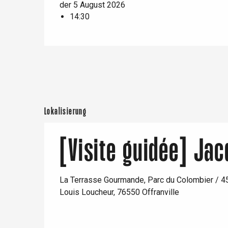
der 5 August 2026
14:30
t-Valery-en-Caux
er
e
Neufchâtel-en-Bray
Doudeville
Val-de-Scie
etot
Lokalisierung
Forges-les-
Clères
[Visite guidée] Jac
Buchy
en-Seine
Duclair
Rouen
La Terrasse Gourmande, Parc du Colombier / 4
Louis Loucheur, 76550 Offranville