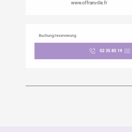
www.offranville.fr
Buchung/reservierung
02 35 85 19
▒▒