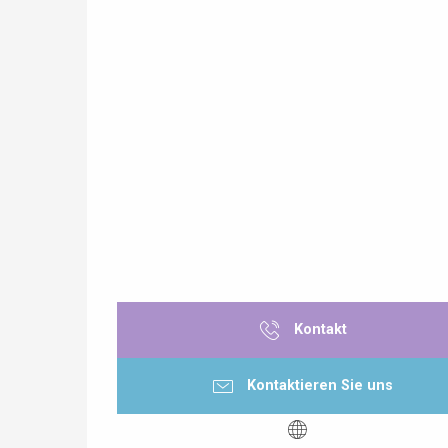
Paris 1h30
 &
alt
Kontakt
Kontaktieren Sie uns