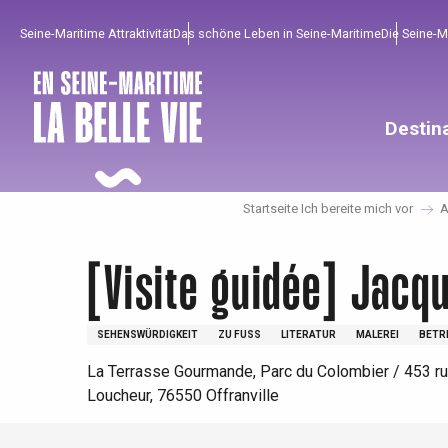
Aller
Seine-Maritime Attraktivität
Das schöne Leben in Seine-Maritime
Die Seine-
au
contenu
principal
Destin
Startseite Ich bereite mich vor
A
[Visite guidée] Jacq
SEHENSWÜRDIGKEIT
ZU FUSS
LITERATUR
MALEREI
BETR
Um zu profitieren
Unumgänglich
Gut aus der Heimat !
La Terrasse Gourmande, Parc du Colombier / 453 r
Loucheur, 76550 Offranville
Die gesamte Agenda
Trendige Orte
Aufenthalte am Meer
Frühling
Bester Brunch
Aufenthalte mit dem