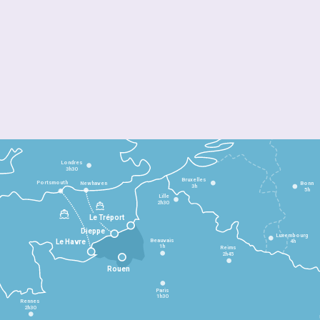
Londres
3h30
Bruxelles
Portsmouth
Newhaven
Bonn
3h
5h
Lille
2h30
Le Tréport
Dieppe
Luxembourg
Beauvais
4h
Le Havre
1h
Reims
2h45
Rouen
Paris
1h30
Rennes
2h30