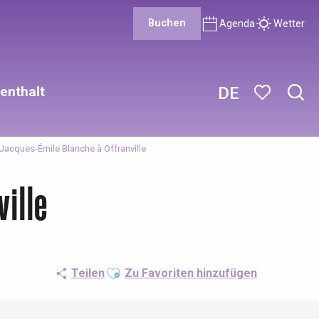
Buchen
Agenda
Wetter
enthalt
DE
Such
Voir les favor
] Jacques-Émile Blanche à Offranville
ille
Ajouter aux favoris
Teilen
Zu Favoriten hinzufügen