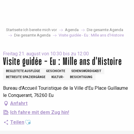
Aller
au
contenu
principal
Startseite Ich bereite mich vor
Agenda
Die gesamte Agenda
Die gesamte Agenda
Visite guidée - Eu : Mille ans d'Histoire
Freitag 21. august von 10:30 bis zu 12:00
Visite guidée - Eu : Mille ans d'Histoire
BEGLEITETE AUSFLÜGE
GESCHICHTE
SEHENSWÜRDIGKEIT
BETREUTE SPAZIERGÄNGE
KULTUR-
BESICHTIGUNG
Bureau d'Accueil Touristique de la Ville d'Eu Place Guillaume
le Conquerant, 76260 Eu
Anfahrt
Ich fahre mit dem Zug hin!
Ajouter aux favoris
Teilen