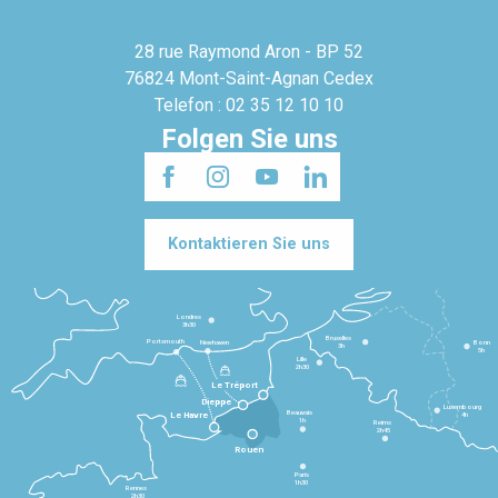
28 rue Raymond Aron - BP 52
76824 Mont-Saint-Agnan Cedex
Telefon : 02 35 12 10 10
Folgen Sie uns
Kontaktieren Sie uns
Londres
3h30
Bruxelles
Portsmouth
Newhaven
Bonn
3h
5h
Lille
2h30
Le Tréport
Dieppe
Luxembourg
Beauvais
4h
Le Havre
1h
Reims
2h45
Rouen
Paris
1h30
Rennes
2h30