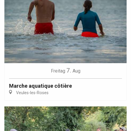
7.
Freitag
Aug
Marche aquatique côtière
Veules-les-Roses