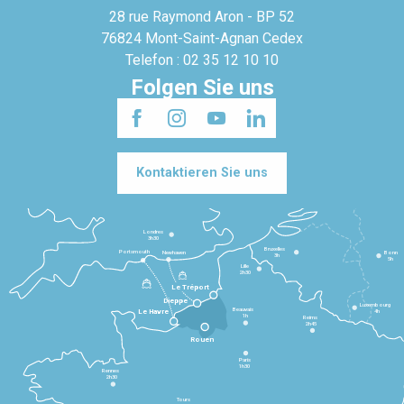
28 rue Raymond Aron - BP 52
76824 Mont-Saint-Agnan Cedex
Telefon : 02 35 12 10 10
Folgen Sie uns
Kontaktieren Sie uns
Londres
3h30
Bruxelles
Portsmouth
Newhaven
Bonn
3h
5h
Lille
2h30
Le Tréport
Dieppe
Luxembourg
Beauvais
4h
Le Havre
1h
Reims
2h45
Rouen
Paris
1h30
Rennes
2h30
Tours