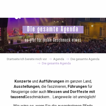
Aller
au
contenu
principal
Die gesamte Agenda
es gibt für jeden Geschmack etwas
Startseite Ich bereite mich vor
Agenda
Die gesamte Agenda
Die gesamte Agenda
Konzerte
und
Aufführungen
im ganzen Land,
Ausstellungen
, die faszinieren,
Führungen
für
Neugierige oder auch
Messen und Dorffeste mit
tausend
Geschmäckern… Langeweile ist unmöglich!
Wie wäre es, wenn Sie die ausgetretenen Pfade