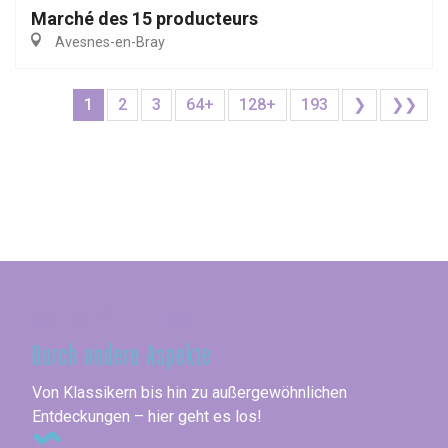
Marché des 15 producteurs
Avesnes-en-Bray
1
2
3
64+
128+
193
❯
❯❯
Seine-Maritime
Durch andere Aspekte
Von Klassikern bis hin zu außergewöhnlichen
Entdeckungen – hier geht es los!