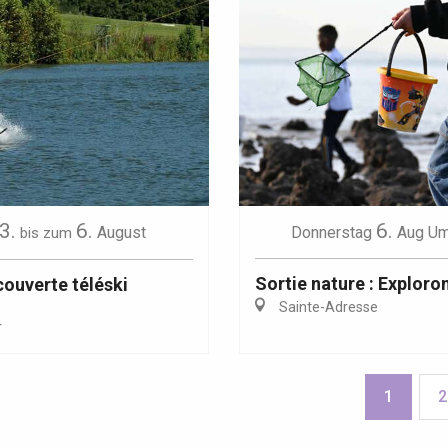
3.
6.
6.
August
Donnerstag
Aug
Um
bis zum
Sortie nature : Exploron
ouverte téléski
Sainte-Adresse
r
1
2