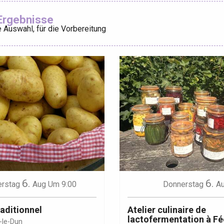
Ajouter aux
Ergebnisse
 Auswahl, für die Vorbereitung
éport
Lille 2h30
ur-Bresle
6.
6.
rstag
Aug
Um 9:00
Donnerstag
A
aditionnel
Atelier culinaire de
lactofermentation à Fé
-le-Dun