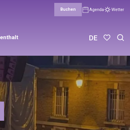
Buchen
Agenda
Wetter
enthalt
DE
Such
Voir les favor