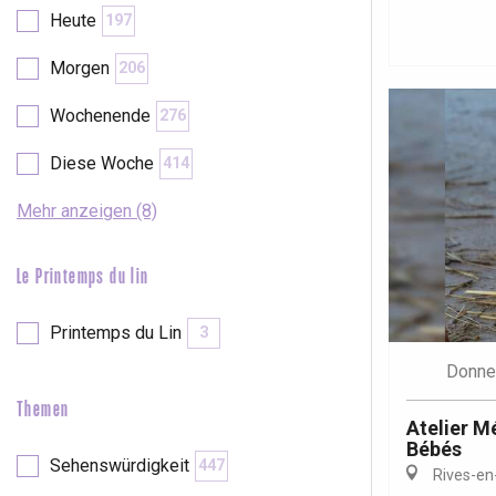
Val-de-Scie
Heute
197
etot
Morgen
206
Forges-les-
Clères
Wochenende
276
Buchy
en-Seine
Diese Woche
414
Duclair
Rouen
Mehr anzeigen (8)
Le Printemps du lin
Printemps du Lin
3
Paris 1h30
Donne
Themen
Atelier M
Bébés
Sehenswürdigkeit
447
Rives-en