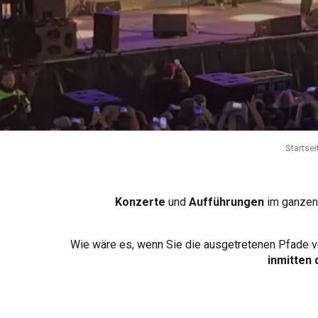
Die gesamte Agenda
Trendige Orte
Aufenthalte am Meer
Frühling
Bester Brunch
Aufenthalte mit dem
Zug
Wenn es regnet
Restaurants mit
Aussicht
Fahrradaufenthalte
Mit den Kindern
Unter Freunden
Startsei
Konzerte
und
Aufführungen
im ganzen
Wie wäre es, wenn Sie die ausgetretenen Pfade v
inmitten 