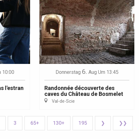
6.
 10:00
Donnerstag
Aug
Um 13:45
s l'estran
Randonnée découverte des
caves du Château de Bosmelet
Val-de-Scie
3
65+
130+
195
❯
❯❯