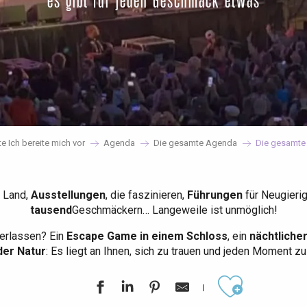
es gibt für jeden Geschmack etwas
te Ich bereite mich vor
Agenda
Die gesamte Agenda
Die gesamte
 Land,
Ausstellungen
, die faszinieren,
Führungen
für Neugieri
tausend
Geschmäckern… Langeweile ist unmöglich!
erlassen? Ein
Escape Game in einem Schloss
, ein
nächtliche
der Natur
: Es liegt an Ihnen, sich zu trauen und jeden Moment z