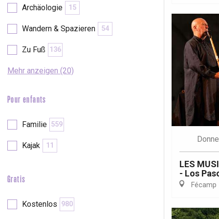
Archäologie
15
Wandern & Spazieren
54
Zu Fuß
136
Mehr anzeigen (20)
Pour enfants
Familie
559
Donne
Kajak
11
LES MUS
- Los Pas
Gratis
Fécamp
 &
alt
Kostenlos
980