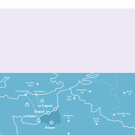
Londres
3h30
Bruxelles
Portsmouth
Newhaven
Bonn
3h
5h
Lille
2h30
Le Tréport
Dieppe
Luxembourg
Beauvais
4h
Le Havre
1h
Reims
2h45
Rouen