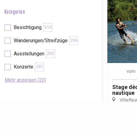
Kategorien
Besichtigung
510
Wanderungen/Streifzüge
236
Ausstellungen
205
Konzerte
281
vom
Mehr anzeigen (20)
Stage déc
nautique
Vittefleu