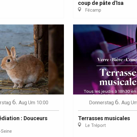
coup de pâte d'Isa
Fécamp
Eaux
6.
6.
rstag
Aug
Um 10:00
Donnerstag
Aug
Um
édiation : Douceurs
Terrasses musicales
Le Tréport
-Seine