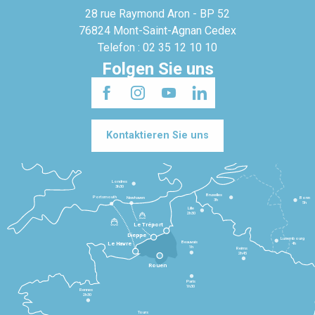
28 rue Raymond Aron - BP 52
76824 Mont-Saint-Agnan Cedex
Telefon : 02 35 12 10 10
Folgen Sie uns
Kontaktieren Sie uns
Londres
3h30
Bruxelles
Portsmouth
Newhaven
Bonn
3h
5h
Lille
2h30
Le Tréport
Dieppe
Luxembourg
Beauvais
4h
Le Havre
1h
Reims
2h45
Rouen
Paris
1h30
Rennes
2h30
Tours