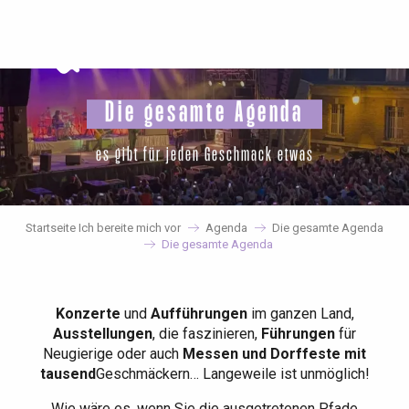
Aller
au
contenu
principal
Die gesamte Agenda
es gibt für jeden Geschmack etwas
Startseite Ich bereite mich vor
Agenda
Die gesamte Agenda
Die gesamte Agenda
Konzerte
und
Aufführungen
im ganzen Land,
Ausstellungen
, die faszinieren,
Führungen
für
Neugierige oder auch
Messen und Dorffeste mit
tausend
Geschmäckern… Langeweile ist unmöglich!
Wie wäre es, wenn Sie die ausgetretenen Pfade