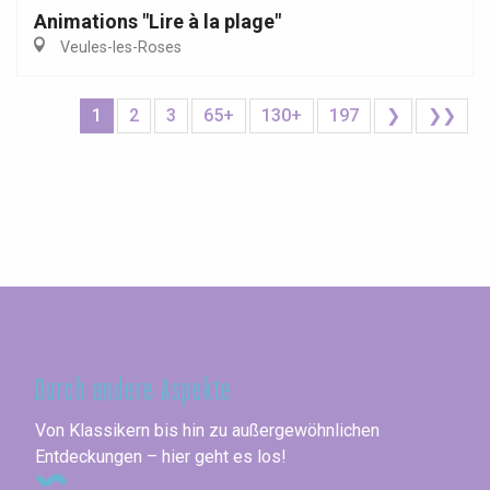
Animations "Lire à la plage"
Veules-les-Roses
1
2
3
65+
130+
197
❯
❯❯
Seine-Maritime
Durch andere Aspekte
Von Klassikern bis hin zu außergewöhnlichen
Entdeckungen – hier geht es los!