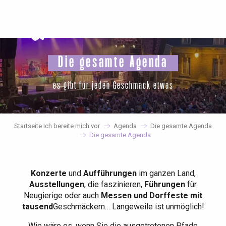
Aller
au
contenu
principal
Die gesamte Agenda
es gibt für jeden Geschmack etwas
Startseite Ich bereite mich vor
Agenda
Die gesamte Agenda
Die gesamte Agenda
Konzerte
und
Aufführungen
im ganzen Land,
Ausstellungen
, die faszinieren,
Führungen
für
Neugierige oder auch
Messen und Dorffeste mit
tausend
Geschmäckern… Langeweile ist unmöglich!
Wie wäre es, wenn Sie die ausgetretenen Pfade