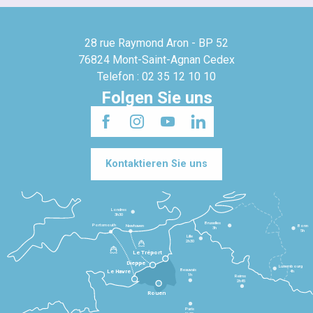
28 rue Raymond Aron - BP 52
76824 Mont-Saint-Agnan Cedex
Telefon : 02 35 12 10 10
Folgen Sie uns
Kontaktieren Sie uns
Londres
3h30
Bruxelles
Portsmouth
Newhaven
Bonn
3h
5h
Lille
2h30
Le Tréport
Dieppe
Luxembourg
Beauvais
4h
Le Havre
1h
Reims
2h45
Rouen
Paris