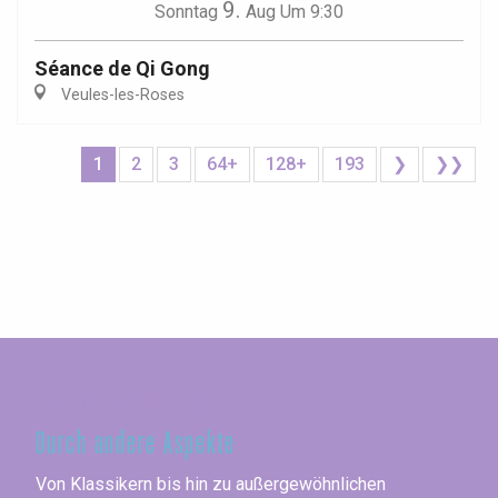
9.
Sonntag
Aug
Um 9:30
Séance de Qi Gong
Veules-les-Roses
1
2
3
64+
128+
193
❯
❯❯
Seine-Maritime
Durch andere Aspekte
Von Klassikern bis hin zu außergewöhnlichen