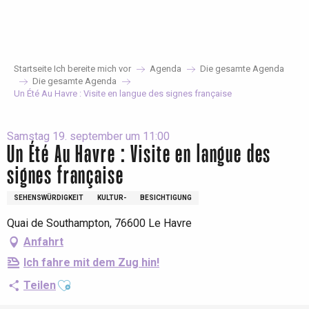
Aller
au
contenu
principal
Startseite Ich bereite mich vor
Agenda
Die gesamte Agenda
Die gesamte Agenda
Un Été Au Havre : Visite en langue des signes française
Samstag 19. september um 11:00
Un Été Au Havre : Visite en langue des
signes française
SEHENSWÜRDIGKEIT
KULTUR-
BESICHTIGUNG
Quai de Southampton, 76600 Le Havre
Anfahrt
Ich fahre mit dem Zug hin!
Ajouter aux favoris
Teilen