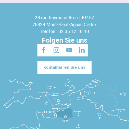
28 rue Raymond Aron - BP 52
76824 Mont-Saint-Agnan Cedex
Telefon : 02 35 12 10 10
Folgen Sie uns
Kontaktieren Sie uns
Londres
3h30
Bruxelles
Portsmouth
Newhaven
Bonn
3h
5h
Lille
2h30
Le Tréport
Dieppe
Luxembourg
Beauvais
4h
Le Havre
1h
Reims
2h45
Rouen
Paris