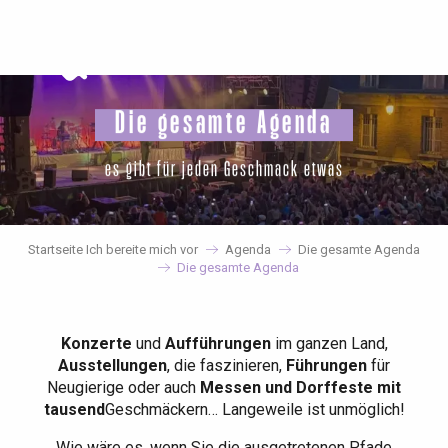
Aller
au
contenu
principal
Die gesamte Agenda
es gibt für jeden Geschmack etwas
Startseite Ich bereite mich vor
Agenda
Die gesamte Agenda
Die gesamte Agenda
Konzerte
und
Aufführungen
im ganzen Land,
Ausstellungen
, die faszinieren,
Führungen
für
Neugierige oder auch
Messen und Dorffeste mit
tausend
Geschmäckern… Langeweile ist unmöglich!
Wie wäre es, wenn Sie die ausgetretenen Pfade