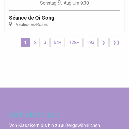
9.
Sonntag
Aug
Um 9:30
Séance de Qi Gong
Veules-les-Roses
1
2
3
64+
128+
193
❯
❯❯
Seine-Maritime
Durch andere Aspekte
Von Klassikern bis hin zu außergewöhnlichen