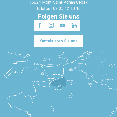
76824 Mont-Saint-Agnan Cedex
Telefon : 02 35 12 10 10
Folgen Sie uns
Kontaktieren Sie uns
Londres
3h30
Bruxelles
Portsmouth
Newhaven
Bonn
3h
5h
Lille
2h30
Le Tréport
Dieppe
Luxembourg
Beauvais
4h
Le Havre
1h
Reims
2h45
Rouen
Paris
1h30
Rennes
2h30
Tours
3h