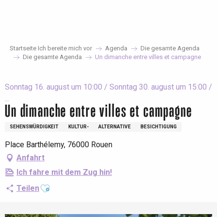
Aller
au
contenu
principal
Startseite Ich bereite mich vor
Agenda
Die gesamte Agenda
Die gesamte Agenda
Un dimanche entre villes et campagne
Sonntag 16. august um 10:00 / Sonntag 30. august um 15:00 /
...
Un dimanche entre villes et campagne
SEHENSWÜRDIGKEIT
KULTUR-
ALTERNATIVE
BESICHTIGUNG
Place Barthélemy, 76000 Rouen
Anfahrt
Ich fahre mit dem Zug hin!
Ajouter aux favoris
Teilen