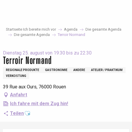
Aller
au
contenu
principal
Startseite Ich bereite mich vor
Agenda
Die gesamte Agenda
Die gesamte Agenda
Terroir Normand
Dienstag 25. august von 19:30 bis zu 22:30
Terroir Normand
REGIONALE PRODUKTE
GASTRONOMIE
ANDERE
ATELIER / PRAKTIKUM
VERKOSTUNG
39 Rue aux Ours, 76000 Rouen
Anfahrt
Ich fahre mit dem Zug hin!
Ajouter aux favoris
Teilen