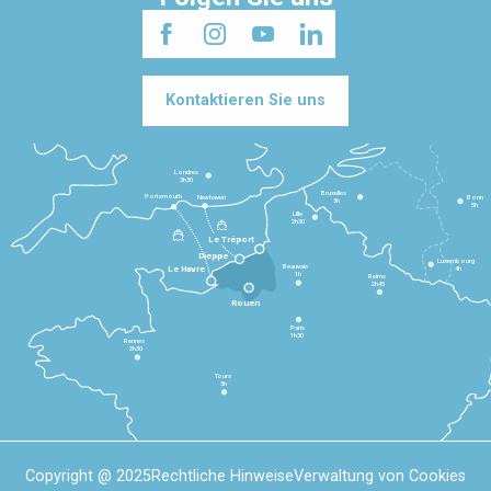
Kontaktieren Sie uns
Londres
3h30
Bruxelles
Portsmouth
Newhaven
Bonn
3h
5h
Lille
2h30
Le Tréport
Dieppe
Luxembourg
Beauvais
4h
Le Havre
1h
Reims
2h45
Rouen
Paris
1h30
Rennes
2h30
Tours
3h
Copyright @ 2025
Rechtliche Hinweise
Verwaltung von Cookies