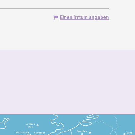
Einen Irrtum angeben
Londres
3h30
Bruxelles
Portsmouth
Newhaven
Bonn
3h