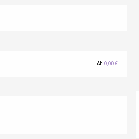
éport
Ab
0,00 €
Lille 2h30
ur-Bresle