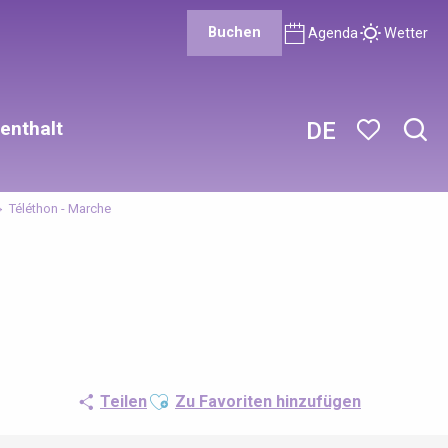
Buchen
Agenda
Wetter
enthalt
DE
Such
Voir les favor
Téléthon - Marche
Ajouter aux favoris
Teilen
Zu Favoriten hinzufügen