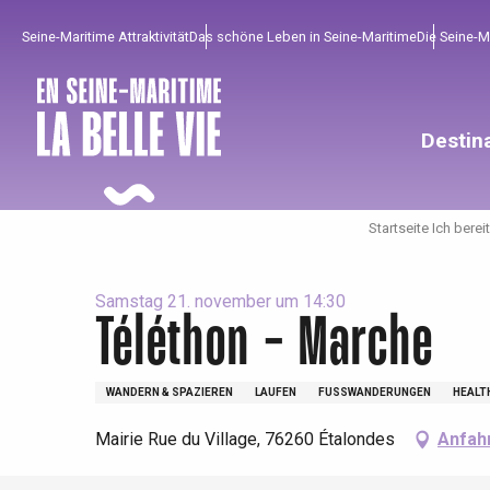
Aller
Seine-Maritime Attraktivität
Das schöne Leben in Seine-Maritime
Die Seine-
au
contenu
principal
Destin
Startseite Ich berei
Samstag 21. november um 14:30
Téléthon - Marche
Um zu profitieren
Unumgänglich
Gut aus der Heimat !
WANDERN & SPAZIEREN
LAUFEN
FUSSWANDERUNGEN
HEALT
Die gesamte Agenda
Trendige Orte
Aufenthalte am Meer
Mairie Rue du Village, 76260 Étalondes
Anfah
Frühling
Bester Brunch
Aufenthalte mit dem