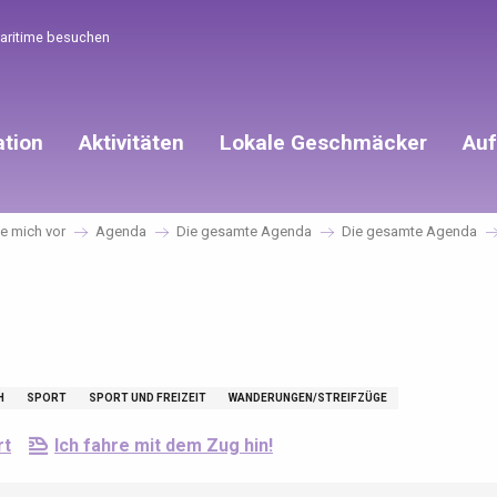
Maritime besuchen
ation
Aktivitäten
Lokale Geschmäcker
Auf
te mich vor
Agenda
Die gesamte Agenda
Die gesamte Agenda
H
SPORT
SPORT UND FREIZEIT
WANDERUNGEN/STREIFZÜGE
rt
Ich fahre mit dem Zug hin!