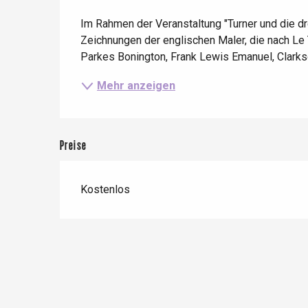
Beschreibung
Zug
Wenn es regnet
Restaurants mit
Im Rahmen der Veranstaltung "Turner und die dr
Aussicht
Fahrradaufenthalte
Zeichnungen der englischen Maler, die nach Le 
Mit den Kindern
Parkes Bonington, Frank Lewis Emanuel, Clarkson
Unter Freunden
Mehr anzeigen
Le Tr
Preise
Eu
Kostenlos
Criel-sur-Mer
Blangy-s
Dieppe
Offranville
t-Valery-en-Caux