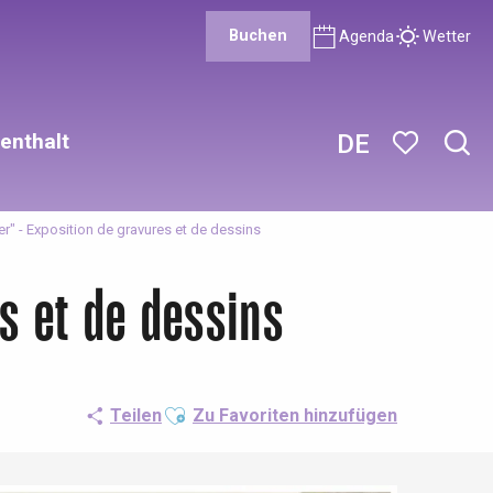
Buchen
Agenda
Wetter
enthalt
DE
Such
Voir les favor
er" - Exposition de gravures et de dessins
es et de dessins
Ajouter aux favoris
Teilen
Zu Favoriten hinzufügen