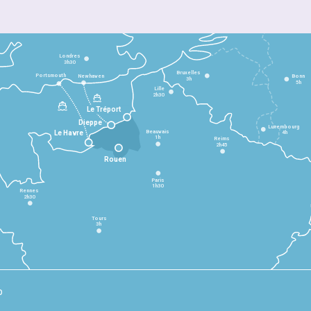
Londres
3h30
Bruxelles
Portsmouth
Newhaven
Bonn
3h
5h
Lille
2h30
Le Tréport
Dieppe
Luxembourg
Beauvais
4h
Le Havre
1h
Reims
2h45
Rouen
Paris
1h30
Rennes
2h30
Tours
3h
p