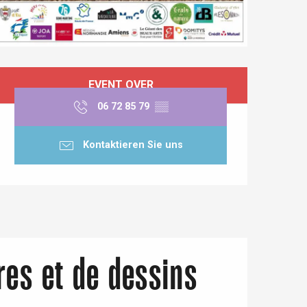
Öffnungszeiten & Kontaktdaten
EVENT OVER
06 72 85 79
▒▒
Kontaktieren Sie uns
res et de dessins