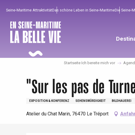
Aller
Seine-Maritime Attraktivität
Das schöne Leben in Seine-Maritime
Die Seine-
au
contenu
principal
Destin
Startseite Ich bereite mich vor
Agend
"Sur les pas de Turn
EXPOSITION & KONFERENZ
SEHENSWÜRDIGKEIT
BILDHAUEREI
Um zu profitieren
Unumgänglich
Gut aus der Heimat !
Atelier du Chat Marin, 76470 Le Tréport
Anfah
Die gesamte Agenda
Trendige Orte
Aufenthalte am Meer
Frühling
Bester Brunch
Aufenthalte mit dem