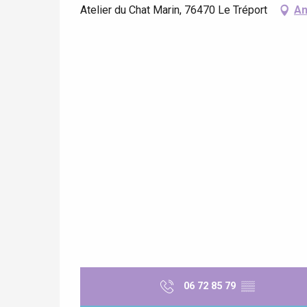
Atelier du Chat Marin, 76470 Le Tréport
An
 &
alt
06 72 85 79
▒▒