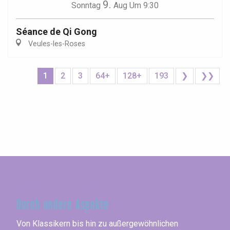
9.
Sonntag
Aug
Um 9:30
Séance de Qi Gong
Veules-les-Roses
1
2
3
64+
128+
193
❯
❯❯
Seine-Maritime
Durch andere Aspekte
Von Klassikern bis hin zu außergewöhnlichen