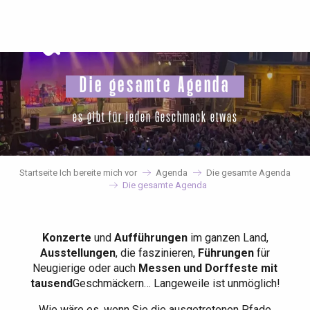
Aller
au
contenu
principal
Die gesamte Agenda
es gibt für jeden Geschmack etwas
Startseite Ich bereite mich vor
Agenda
Die gesamte Agenda
Die gesamte Agenda
Konzerte
und
Aufführungen
im ganzen Land,
Ausstellungen
, die faszinieren,
Führungen
für
Neugierige oder auch
Messen und Dorffeste mit
tausend
Geschmäckern… Langeweile ist unmöglich!
Wie wäre es, wenn Sie die ausgetretenen Pfade