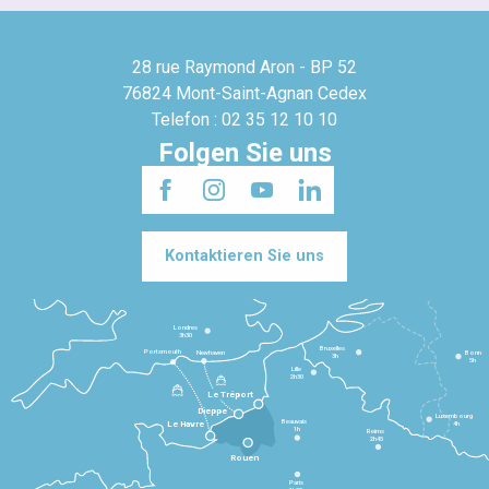
28 rue Raymond Aron - BP 52
76824 Mont-Saint-Agnan Cedex
Telefon : 02 35 12 10 10
Folgen Sie uns
Kontaktieren Sie uns
Londres
3h30
Bruxelles
Portsmouth
Newhaven
Bonn
3h
5h
Lille
2h30
Le Tréport
Dieppe
Luxembourg
Beauvais
4h
Le Havre
1h
Reims
2h45
Rouen
Paris