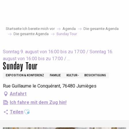
Aller
au
contenu
principal
Startseite Ich bereite mich vor
Agenda
Die gesamte Agenda
Die gesamte Agenda
Sunday Tour
Sonntag 9. august von 16:00 bis zu 17:00 / Sonntag 16.
august von 16:00 bis zu 17:00 / ...
Sunday Tour
EXPOSITION & KONFERENZ
FAMILIE
KULTUR-
BESICHTIGUNG
Rue Guillaume le Conquérant, 76480 Jumièges
Anfahrt
Ich fahre mit dem Zug hin!
Ajouter aux favoris
Teilen