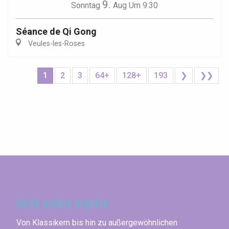
9.
Sonntag
Aug
Um 9:30
Séance de Qi Gong
Veules-les-Roses
1
2
3
64+
128+
193
❯
❯❯
Seine-Maritime
Durch andere Aspekte
Von Klassikern bis hin zu außergewöhnlichen