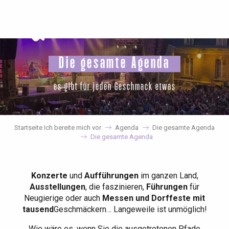
Aller
au
contenu
principal
Die gesamte Agenda
es gibt für jeden Geschmack etwas
Startseite Ich bereite mich vor
Agenda
Die gesamte Agenda
Die gesamte Agenda
Konzerte
und
Aufführungen
im ganzen Land,
Ausstellungen
, die faszinieren,
Führungen
für
Neugierige oder auch
Messen und Dorffeste mit
tausend
Geschmäckern… Langeweile ist unmöglich!
Wie wäre es, wenn Sie die ausgetretenen Pfade