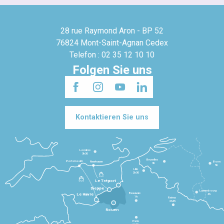
28 rue Raymond Aron - BP 52
76824 Mont-Saint-Agnan Cedex
Telefon : 02 35 12 10 10
Folgen Sie uns
Kontaktieren Sie uns
Londres
3h30
Bruxelles
Portsmouth
Newhaven
Bonn
3h
5h
Lille
2h30
Le Tréport
Dieppe
Luxembourg
Beauvais
4h
Le Havre
1h
Reims
2h45
Rouen
Paris