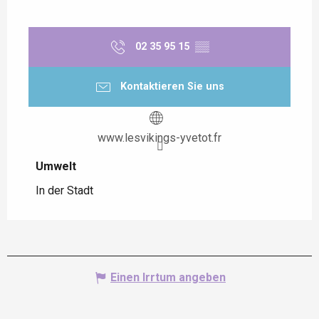
02 35 95 15
▒▒
Kontaktieren Sie uns
www.lesvikings-yvetot.fr
Umwelt
Umwelt
In der Stadt
Einen Irrtum angeben