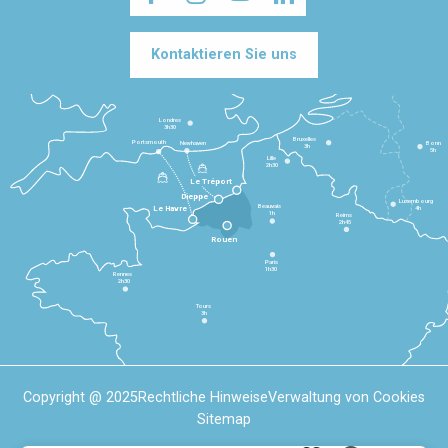
Kontaktieren Sie uns
Londres
3h30
Bruxelles
Portsmouth
Newhaven
Bonn
3h
5h
Lille
2h30
Le Tréport
Dieppe
Luxembourg
Beauvais
4h
Le Havre
1h
Reims
2h45
Rouen
Paris
1h30
Rennes
2h30
Tours
3h
Copyright @ 2025
Rechtliche Hinweise
Verwaltung von Cookies
Sitemap