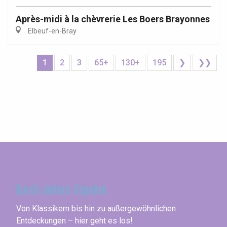
Après-midi à la chèvrerie Les Boers Brayonnes
Elbeuf-en-Bray
1
2
3
65+
130+
195
❯
❯❯
Seine-Maritime
Durch andere Aspekte
Von Klassikern bis hin zu außergewöhnlichen
Entdeckungen – hier geht es los!