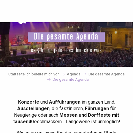
Aller
au
contenu
principal
Die gesamte Agenda
es gibt für jeden Geschmack etwas
Startseite Ich bereite mich vor
Agenda
Die gesamte Agenda
Die gesamte Agenda
Konzerte
und
Aufführungen
im ganzen Land,
Ausstellungen
, die faszinieren,
Führungen
für
Neugierige oder auch
Messen und Dorffeste mit
tausend
Geschmäckern… Langeweile ist unmöglich!
Wie wäre es, wenn Sie die ausgetretenen Pfade