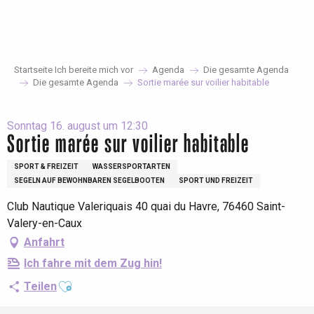
Aller
au
contenu
principal
Startseite Ich bereite mich vor
Agenda
Die gesamte Agenda
Die gesamte Agenda
Sortie marée sur voilier habitable
Sonntag 16. august um 12:30
Sortie marée sur voilier habitable
SPORT & FREIZEIT
WASSERSPORTARTEN
SEGELN AUF BEWOHNBAREN SEGELBOOTEN
SPORT UND FREIZEIT
Club Nautique Valeriquais 40 quai du Havre, 76460 Saint-
Valery-en-Caux
Anfahrt
Ich fahre mit dem Zug hin!
Ajouter aux favoris
Teilen