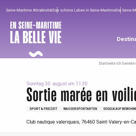
Aller
Seine-Maritime Attraktivität
Das schöne Leben in Seine-Maritime
Die Seine-
au
contenu
principal
Destin
Startseite Ich bereite
Sonntag 30. august um 11:30
Sortie marée en voili
Um zu profitieren
Unumgänglich
Gut aus der Heimat !
SPORT & FREIZEIT
WASSERSPORTARTEN
SEGELN AUF BEWOHN
Die gesamte Agenda
Trendige Orte
Aufenthalte am Meer
Club nautique valeriquais, 76460 Saint-Valery-en-C
Frühling
Bester Brunch
Aufenthalte mit dem