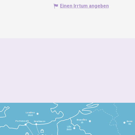
Einen Irrtum angeben
Londres
3h30
Bruxelles
Portsmouth
Newhaven
Bonn
3h
5h
Lille
2h30