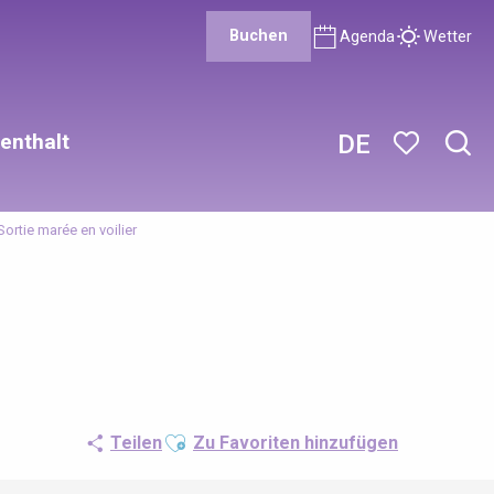
Buchen
Agenda
Wetter
enthalt
DE
Such
Voir les favor
Sortie marée en voilier
Ajouter aux favoris
Teilen
Zu Favoriten hinzufügen