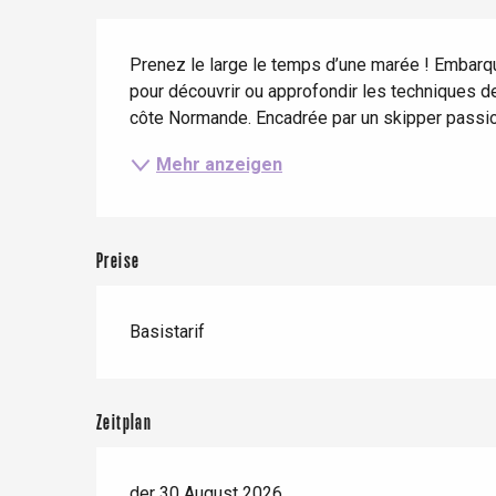
Zug
Wenn es regnet
Restaurants mit
Beschreibung
Aussicht
Fahrradaufenthalte
Mit den Kindern
Prenez le large le temps d’une marée ! Embarque
pour découvrir ou approfondir les techniques d
Unter Freunden
côte Normande. Encadrée par un skipper passionné,
Mehr anzeigen
Le Tr
Eu
Preise
Criel-sur-Mer
Basistarif
Blangy-s
Dieppe
Offranville
Zeitplan
t-Valery-en-Caux
er
der 30 August 2026