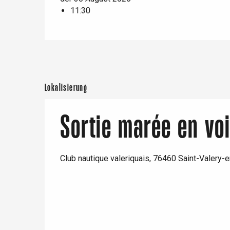
11:30
e
Neufchâtel-en-Bray
Doudeville
Val-de-Scie
etot
Forges-les-
Clères
Lokalisierung
Buchy
en-Seine
Sortie marée en voi
Duclair
Rouen
Club nautique valeriquais, 76460 Saint-Valery-
Paris 1h30