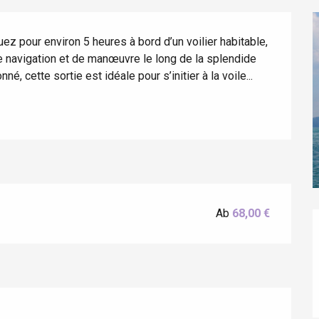
z pour environ 5 heures à bord d’un voilier habitable, 
e navigation et de manœuvre le long de la splendide 
 cette sortie est idéale pour s’initier à la voile...
éport
Lille 2h30
Ab
68,00 €
ur-Bresle