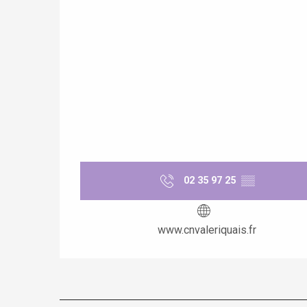
 &
alt
02 35 97 25
▒▒
www.cnvaleriquais.fr