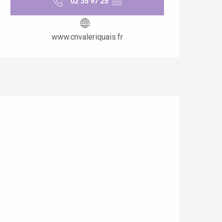
02 35 97 25
▒▒
www.cnvaleriquais.fr