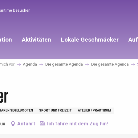
Maritime besuchen
ation
Aktivitäten
Lokale Geschmäcker
Auf
 mich vor
Agenda
Die gesamte Agenda
Die gesamte Agenda
er
BAREN SEGELBOOTEN
SPORT UND FREIZEIT
ATELIER / PRAKTIKUM
aux
Anfahrt
Ich fahre mit dem Zug hin!