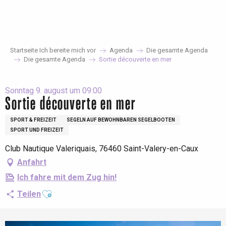
Aller
au
contenu
principal
Startseite Ich bereite mich vor
Agenda
Die gesamte Agenda
Die gesamte Agenda
Sortie découverte en mer
Sonntag 9. august um 09:00
Sortie découverte en mer
SPORT & FREIZEIT
SEGELN AUF BEWOHNBAREN SEGELBOOTEN
SPORT UND FREIZEIT
Club Nautique Valeriquais, 76460 Saint-Valery-en-Caux
Anfahrt
Ich fahre mit dem Zug hin!
Ajouter aux favoris
Teilen