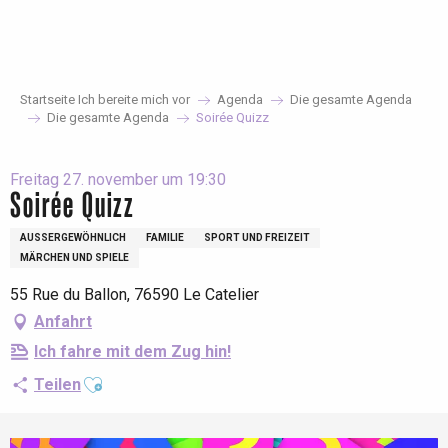
Aller
au
contenu
principal
Startseite Ich bereite mich vor
Agenda
Die gesamte Agenda
Die gesamte Agenda
Soirée Quizz
Freitag 27. november um 19:30
Soirée Quizz
AUSSERGEWÖHNLICH
FAMILIE
SPORT UND FREIZEIT
MÄRCHEN UND SPIELE
55 Rue du Ballon, 76590 Le Catelier
Anfahrt
Ich fahre mit dem Zug hin!
Ajouter aux favoris
Teilen