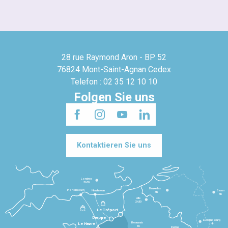
28 rue Raymond Aron - BP 52
76824 Mont-Saint-Agnan Cedex
Telefon : 02 35 12 10 10
Folgen Sie uns
Kontaktieren Sie uns
Londres
3h30
Bruxelles
Portsmouth
Newhaven
Bonn
3h
5h
Lille
2h30
Le Tréport
Dieppe
Luxembourg
Beauvais
4h
Le Havre
1h
Reims