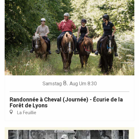
8.
Samstag
Aug
Um 8:30
Randonnée à Cheval (Journée) - Écurie de la
Forêt de Lyons
La Feuillie