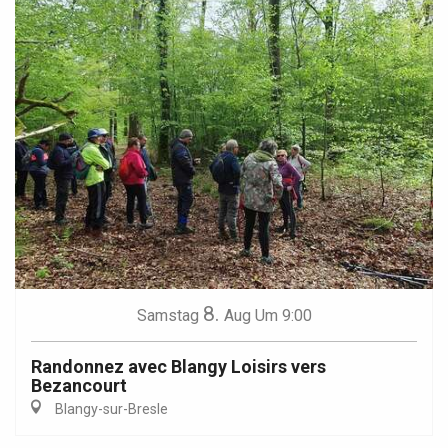
8.
Samstag
Aug
Um 9:00
Randonnez avec Blangy Loisirs vers
Bezancourt
Blangy-sur-Bresle