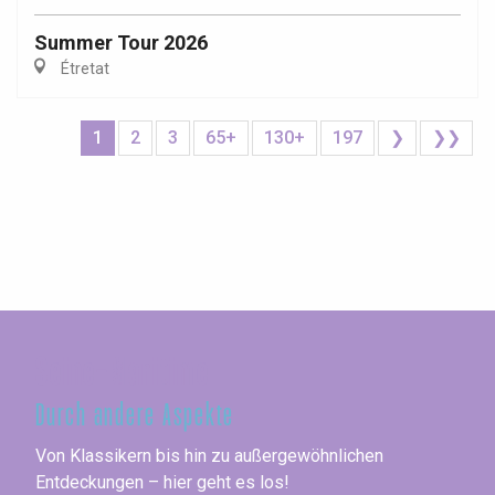
Summer Tour 2026
Étretat
1
2
3
65+
130+
197
❯
❯❯
Seine-Maritime
Durch andere Aspekte
Von Klassikern bis hin zu außergewöhnlichen
Entdeckungen – hier geht es los!