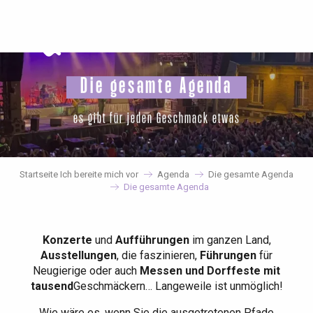
Aller
au
contenu
principal
Die gesamte Agenda
es gibt für jeden Geschmack etwas
Startseite Ich bereite mich vor
Agenda
Die gesamte Agenda
Die gesamte Agenda
Konzerte
und
Aufführungen
im ganzen Land,
Ausstellungen
, die faszinieren,
Führungen
für
Neugierige oder auch
Messen und Dorffeste mit
tausend
Geschmäckern… Langeweile ist unmöglich!
Wie wäre es, wenn Sie die ausgetretenen Pfade