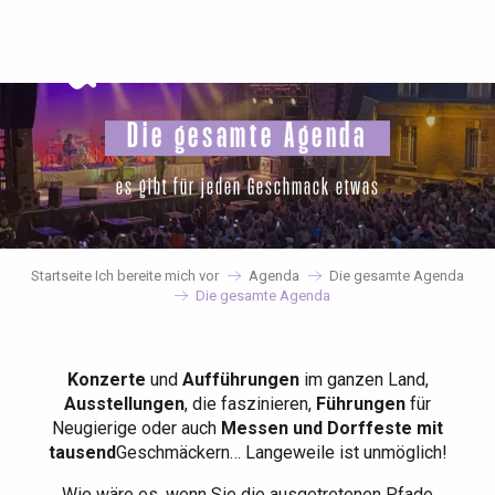
Aller
au
contenu
principal
Die gesamte Agenda
es gibt für jeden Geschmack etwas
Startseite Ich bereite mich vor
Agenda
Die gesamte Agenda
Die gesamte Agenda
Konzerte
und
Aufführungen
im ganzen Land,
Ausstellungen
, die faszinieren,
Führungen
für
Neugierige oder auch
Messen und Dorffeste mit
tausend
Geschmäckern… Langeweile ist unmöglich!
Wie wäre es, wenn Sie die ausgetretenen Pfade