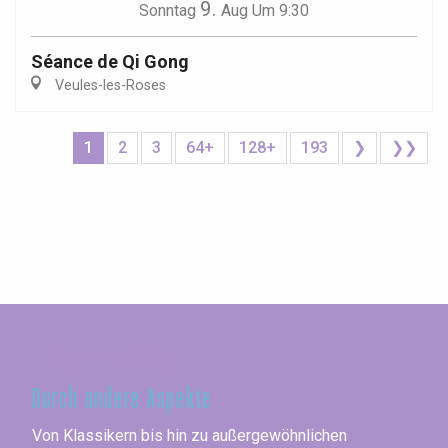
9.
Sonntag
Aug
Um 9:30
Séance de Qi Gong
Veules-les-Roses
1
2
3
64+
128+
193
❯
❯❯
Seine-Maritime
Durch andere Aspekte
Von Klassikern bis hin zu außergewöhnlichen