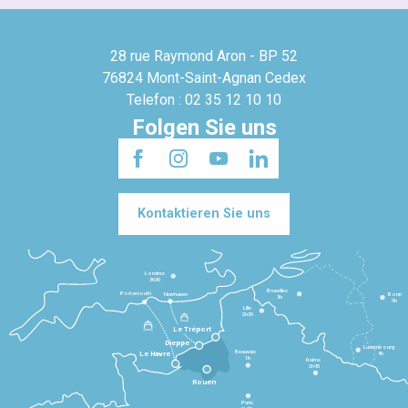
28 rue Raymond Aron - BP 52
76824 Mont-Saint-Agnan Cedex
Telefon : 02 35 12 10 10
Folgen Sie uns
Kontaktieren Sie uns
Londres
3h30
Bruxelles
Portsmouth
Newhaven
Bonn
3h
5h
Lille
2h30
Le Tréport
Dieppe
Luxembourg
Beauvais
4h
Le Havre
1h
Reims
2h45
Rouen
Paris