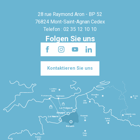
28 rue Raymond Aron - BP 52
76824 Mont-Saint-Agnan Cedex
Telefon : 02 35 12 10 10
Folgen Sie uns
Kontaktieren Sie uns
Londres
3h30
Bruxelles
Portsmouth
Newhaven
Bonn
3h
5h
Lille
2h30
Le Tréport
Dieppe
Luxembourg
Beauvais
4h
Le Havre
1h
Reims
2h45
Rouen
Paris
1h30
Rennes
2h30