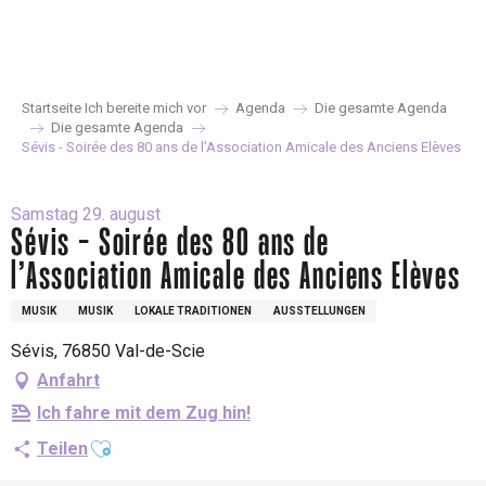
Aller
au
contenu
principal
Startseite Ich bereite mich vor
Agenda
Die gesamte Agenda
Die gesamte Agenda
Sévis - Soirée des 80 ans de l’Association Amicale des Anciens Elèves
Samstag 29. august
Sévis - Soirée des 80 ans de
l’Association Amicale des Anciens Elèves
MUSIK
MUSIK
LOKALE TRADITIONEN
AUSSTELLUNGEN
Sévis, 76850 Val-de-Scie
Anfahrt
Ich fahre mit dem Zug hin!
Ajouter aux favoris
Teilen