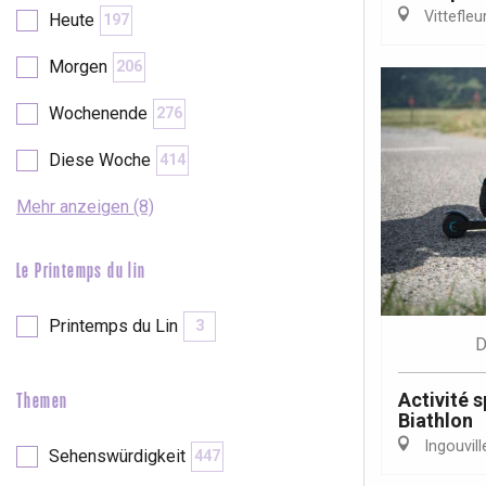
Val-de-Scie
Vittefleu
Heute
197
etot
Morgen
206
Forges-les-
Clères
Wochenende
276
Buchy
en-Seine
Diese Woche
414
Duclair
Rouen
Mehr anzeigen (8)
Le Printemps du lin
Printemps du Lin
3
Paris 1h30
D
Activité 
Themen
Biathlon
Ingouvill
Sehenswürdigkeit
447