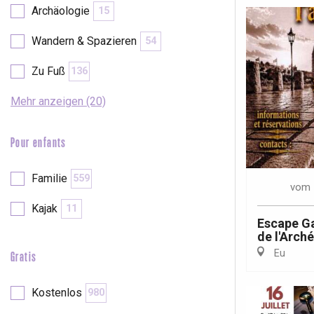
Archäologie
15
Wandern & Spazieren
54
Zu Fuß
136
Mehr anzeigen (20)
Pour enfants
Familie
559
vom
Kajak
11
Escape Ga
de l'Arch
Eu
Gratis
 &
alt
Kostenlos
980