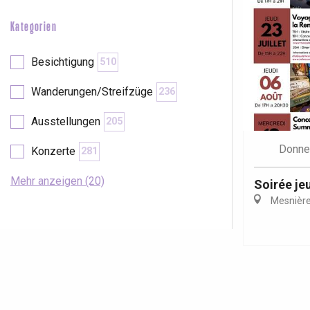
Kategorien
Besichtigung
510
Wanderungen/Streifzüge
236
Ausstellungen
205
Donne
Konzerte
281
Mehr anzeigen (20)
Soirée je
Mesnière