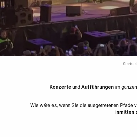
Die gesamte Agenda
Trendige Orte
Aufenthalte am Meer
Frühling
Bester Brunch
Aufenthalte mit dem
Zug
Wenn es regnet
Restaurants mit
Aussicht
Fahrradaufenthalte
Mit den Kindern
Unter Freunden
Startsei
Konzerte
und
Aufführungen
im ganzen
Wie wäre es, wenn Sie die ausgetretenen Pfade v
inmitten 