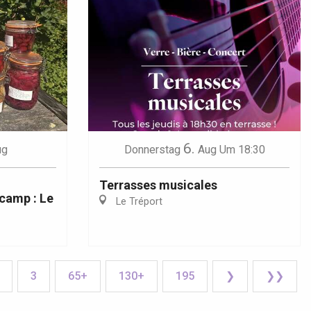
6.
ug
Donnerstag
Aug
Um 18:30
Terrasses musicales
camp : Le
Le Tréport
3
65+
130+
195
❯
❯❯