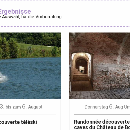
Ajouter aux
Ergebnisse
 Auswahl, für die Vorbereitung
éport
Lille 2h30
ur-Bresle
3.
6.
6.
August
Donnerstag
Aug
Um
bis zum
Randonnée découverte
ouverte téléski
caves du Château de B