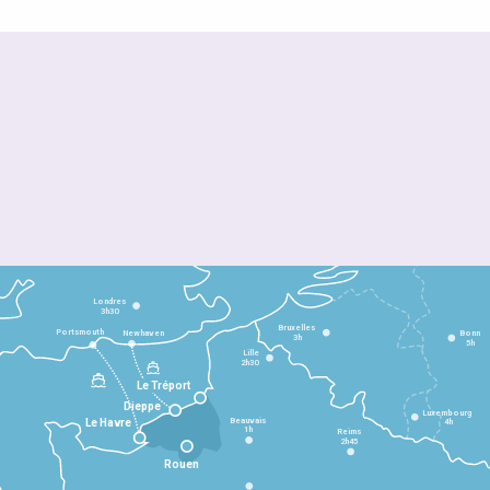
Londres
3h30
Bruxelles
Portsmouth
Newhaven
Bonn
3h
5h
Lille
2h30
Le Tréport
Dieppe
Luxembourg
Beauvais
4h
Le Havre
1h
Reims
2h45
Rouen