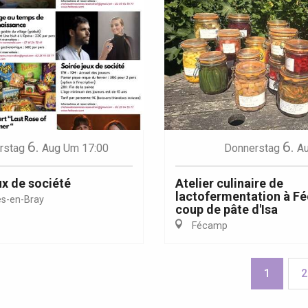
6.
6.
rstag
Aug
Um 17:00
Donnerstag
A
ux de société
Atelier culinaire de
lactofermentation à Fé
s-en-Bray
coup de pâte d'Isa
Fécamp
1
2