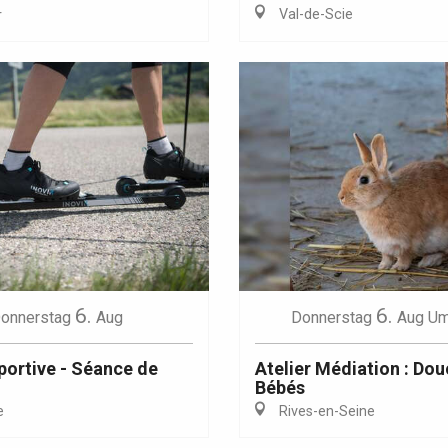
Val-de-Scie
r
Eaux
6.
6.
onnerstag
Aug
Donnerstag
Aug
Um
sportive - Séance de
Atelier Médiation : Do
Bébés
e
Rives-en-Seine