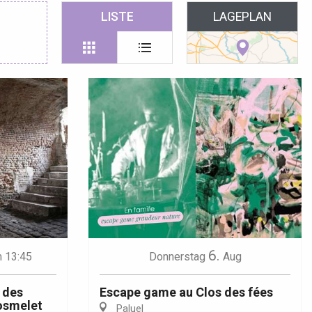
 favoris
LISTE
LAGEPLAN
6.
 13:45
Donnerstag
Aug
 des
Escape game au Clos des fées
osmelet
Paluel