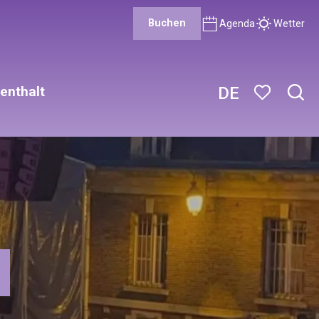
Buchen
Agenda
Wetter
enthalt
DE
Such
Voir les favor