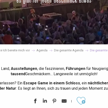
es gibt für jeden Geschmack etwas
te Ich bereite mich vor
Agenda
Die gesamte Agenda
Die gesamte
 Land,
Ausstellungen
, die faszinieren,
Führungen
für Neugieri
tausend
Geschmäckern… Langeweile ist unmöglich!
erlassen? Ein
Escape Game in einem Schloss
, ein
nächtliche
der Natur
: Es liegt an Ihnen, sich zu trauen und jeden Moment z