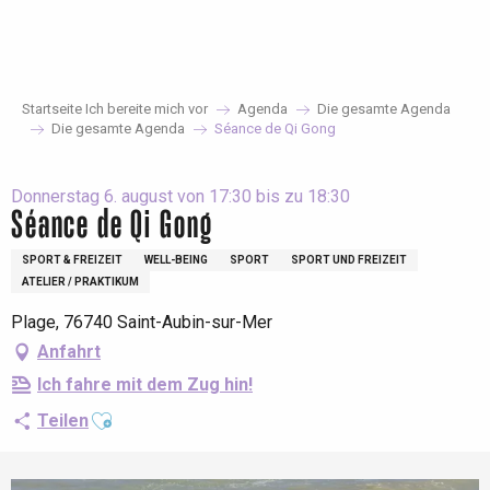
Aller
au
contenu
principal
Startseite Ich bereite mich vor
Agenda
Die gesamte Agenda
Die gesamte Agenda
Séance de Qi Gong
Donnerstag 6. august von 17:30 bis zu 18:30
Séance de Qi Gong
SPORT & FREIZEIT
WELL-BEING
SPORT
SPORT UND FREIZEIT
ATELIER / PRAKTIKUM
Plage, 76740 Saint-Aubin-sur-Mer
Anfahrt
Ich fahre mit dem Zug hin!
Ajouter aux favoris
Teilen