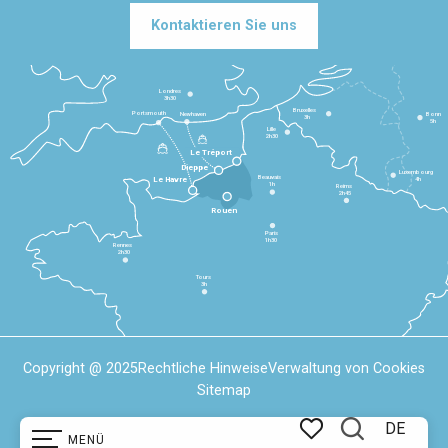
Kontaktieren Sie uns
Londres
3h30
Bruxelles
Portsmouth
Newhaven
Bonn
3h
5h
Lille
2h30
Le Tréport
Dieppe
Luxembourg
Beauvais
4h
Le Havre
1h
Reims
2h45
Rouen
Paris
1h30
Rennes
2h30
Tours
3h
Copyright @ 2025
Rechtliche Hinweise
Verwaltung von Cookies
Sitemap
DE
MENÜ