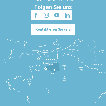
Folgen Sie uns
Kontaktieren Sie uns
Londres
3h30
Bruxelles
Portsmouth
Newhaven
Bonn
3h
5h
Lille
2h30
Le Tréport
Dieppe
Luxembourg
Beauvais
4h
Le Havre
1h
Reims
2h45
Rouen
Paris
1h30
Rennes
2h30
Tours
3h