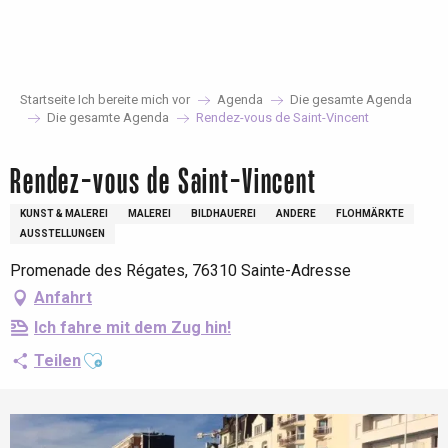
Aller
au
contenu
principal
Startseite Ich bereite mich vor
Agenda
Die gesamte Agenda
Die gesamte Agenda
Rendez-vous de Saint-Vincent
Rendez-vous de Saint-Vincent
KUNST & MALEREI
MALEREI
BILDHAUEREI
ANDERE
FLOHMÄRKTE
AUSSTELLUNGEN
Promenade des Régates, 76310 Sainte-Adresse
Anfahrt
Ich fahre mit dem Zug hin!
Ajouter aux favoris
Teilen