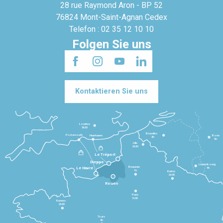
28 rue Raymond Aron - BP 52
76824 Mont-Saint-Agnan Cedex
Telefon : 02 35 12 10 10
Folgen Sie uns
Kontaktieren Sie uns
Londres
3h30
Bruxelles
Portsmouth
Newhaven
Bonn
3h
5h
Lille
2h30
Le Tréport
Dieppe
Luxembourg
Beauvais
4h
Le Havre
1h
Reims
2h45
Rouen
Paris
1h30
Rennes
2h30
Tours
3h