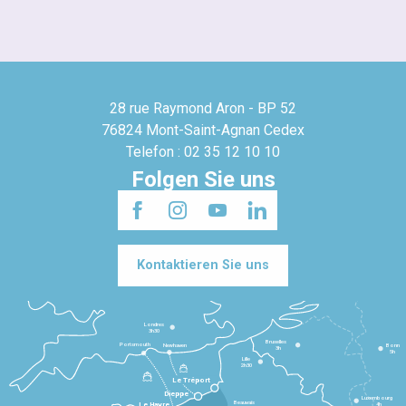
28 rue Raymond Aron - BP 52
76824 Mont-Saint-Agnan Cedex
Telefon : 02 35 12 10 10
Folgen Sie uns
Kontaktieren Sie uns
Londres
3h30
Bruxelles
Portsmouth
Newhaven
Bonn
3h
5h
Lille
2h30
Le Tréport
Dieppe
Luxembourg
Beauvais
4h
Le Havre