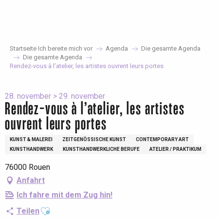
Aller
au
contenu
principal
Startseite Ich bereite mich vor
Agenda
Die gesamte Agenda
Die gesamte Agenda
Rendez-vous à l’atelier, les artistes ouvrent leurs portes
28. november > 29. november
Rendez-vous à l’atelier, les artistes
ouvrent leurs portes
KUNST & MALEREI
ZEITGENÖSSISCHE KUNST
CONTEMPORARY ART
KUNSTHANDWERK
KUNSTHANDWERKLICHE BERUFE
ATELIER / PRAKTIKUM
76000 Rouen
Anfahrt
Ich fahre mit dem Zug hin!
Ajouter aux favoris
Teilen