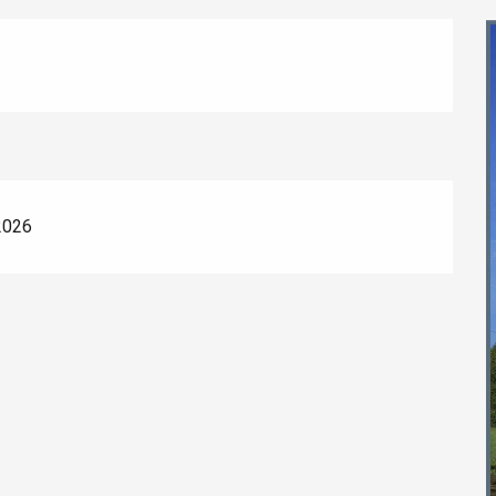
2026
éport
Lille 2h30
ur-Bresle