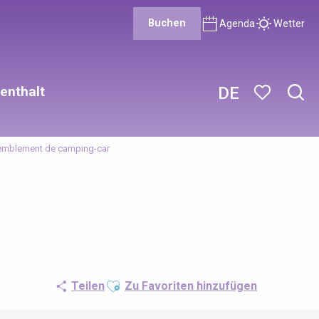
Buchen
Agenda
Wetter
enthalt
DE
Such
Voir les favor
mblement de camping-car
Ajouter aux favoris
Teilen
Zu Favoriten hinzufügen