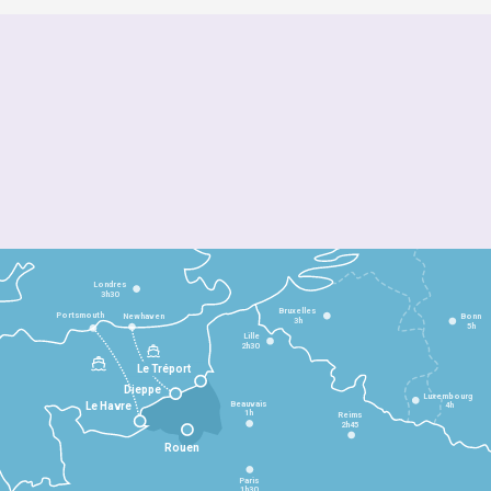
Londres
3h30
Bruxelles
Portsmouth
Newhaven
Bonn
3h
5h
Lille
2h30
Le Tréport
Dieppe
Luxembourg
Beauvais
4h
Le Havre
1h
Reims
2h45
Rouen
Paris
1h30