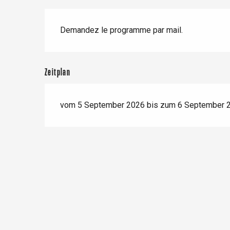
Frühling
Bester Brunch
Aufenthalte mit dem
Zug
Beschreibung
Wenn es regnet
Restaurants mit
Demandez le programme par mail.
Aussicht
Fahrradaufenthalte
Mit den Kindern
Unter Freunden
Zeitplan
vom 5 September 2026 bis zum 6 September 
Le Tr
Eu
Criel-sur-Mer
Blangy-s
Dieppe