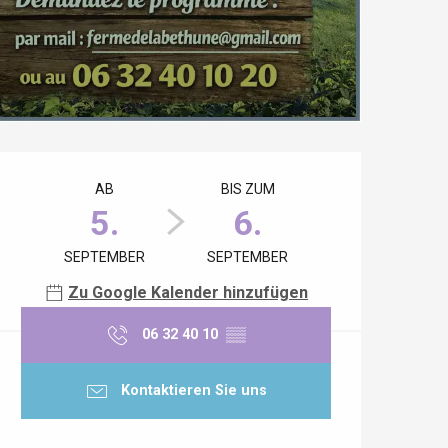
Öffnungszeiten & Kontaktdaten
AB
BIS ZUM
5.
6.
SEPTEMBER
SEPTEMBER
Zu Google Kalender hinzufügen
06 32 40 10
▒▒
Kontaktieren Sie uns