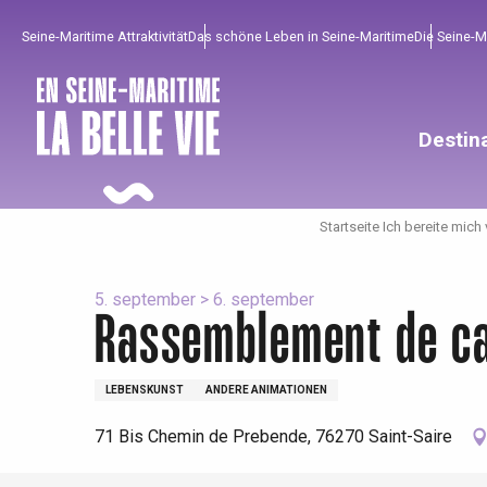
Aller
Seine-Maritime Attraktivität
Das schöne Leben in Seine-Maritime
Die Seine-
au
contenu
principal
Destin
Startseite Ich bereite mich 
5. september > 6. september
Rassemblement de c
Um zu profitieren
Unumgänglich
Gut aus der Heimat !
LEBENSKUNST
ANDERE ANIMATIONEN
71 Bis Chemin de Prebende, 76270 Saint-Saire
Die gesamte Agenda
Trendige Orte
Aufenthalte am Meer