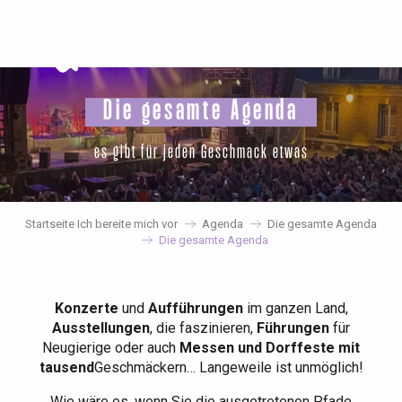
Aller
au
contenu
principal
Die gesamte Agenda
es gibt für jeden Geschmack etwas
Startseite Ich bereite mich vor
Agenda
Die gesamte Agenda
Die gesamte Agenda
Konzerte
und
Aufführungen
im ganzen Land,
Ausstellungen
, die faszinieren,
Führungen
für
Neugierige oder auch
Messen und Dorffeste mit
tausend
Geschmäckern… Langeweile ist unmöglich!
Wie wäre es, wenn Sie die ausgetretenen Pfade