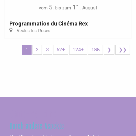
5.
11.
August
vom
bis zum
Programmation du Cinéma Rex
Veules-les-Roses
1
2
3
62+
124+
188
❯
❯❯
Seine-Maritime
Durch andere Aspekte