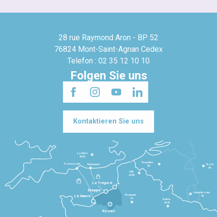
28 rue Raymond Aron - BP 52
76824 Mont-Saint-Agnan Cedex
Telefon : 02 35 12 10 10
Folgen Sie uns
Kontaktieren Sie uns
Londres
3h30
Bruxelles
Portsmouth
Newhaven
Bonn
3h
5h
Lille
2h30
Le Tréport
Dieppe
Luxembourg
Beauvais
4h
Le Havre
1h
Reims
2h45
Rouen