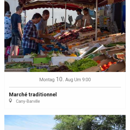
10.
Montag
Aug
Um 9:00
Marché traditionnel
Cany-Barville