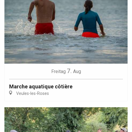
7.
Freitag
Aug
Marche aquatique côtière
Veules-les-Roses