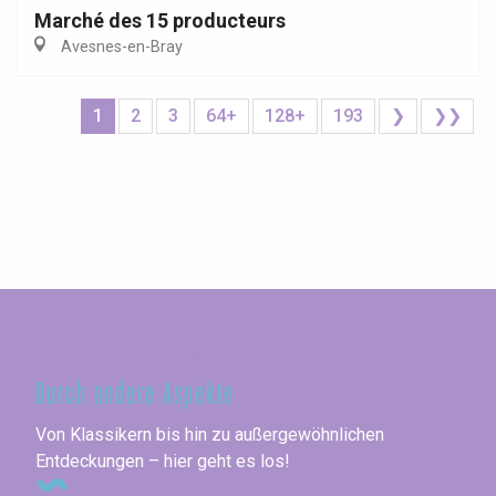
Marché des 15 producteurs
Avesnes-en-Bray
1
2
3
64+
128+
193
❯
❯❯
Seine-Maritime
Durch andere Aspekte
Von Klassikern bis hin zu außergewöhnlichen
Entdeckungen – hier geht es los!