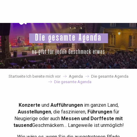
Aller
au
contenu
principal
Die gesamte Agenda
es gibt für jeden Geschmack etwas
Startseite Ich bereite mich vor
Agenda
Die gesamte Agenda
Die gesamte Agenda
Konzerte
und
Aufführungen
im ganzen Land,
Ausstellungen
, die faszinieren,
Führungen
für
Neugierige oder auch
Messen und Dorffeste mit
tausend
Geschmäckern… Langeweile ist unmöglich!
Wie wäre es, wenn Sie die ausgetretenen Pfade