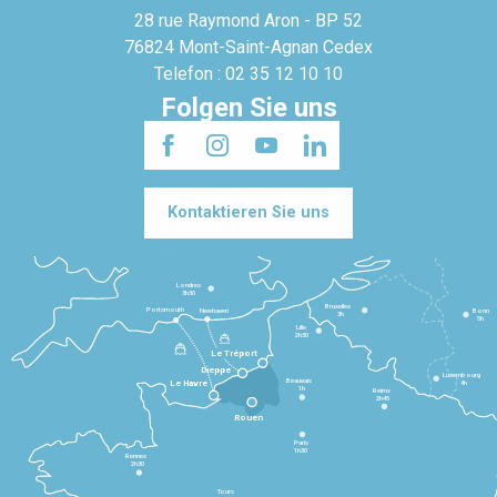
28 rue Raymond Aron - BP 52
76824 Mont-Saint-Agnan Cedex
Telefon : 02 35 12 10 10
Folgen Sie uns
Kontaktieren Sie uns
Londres
3h30
Bruxelles
Portsmouth
Newhaven
Bonn
3h
5h
Lille
2h30
Le Tréport
Dieppe
Luxembourg
Beauvais
4h
Le Havre
1h
Reims
2h45
Rouen
Paris
1h30
Rennes
2h30
Tours