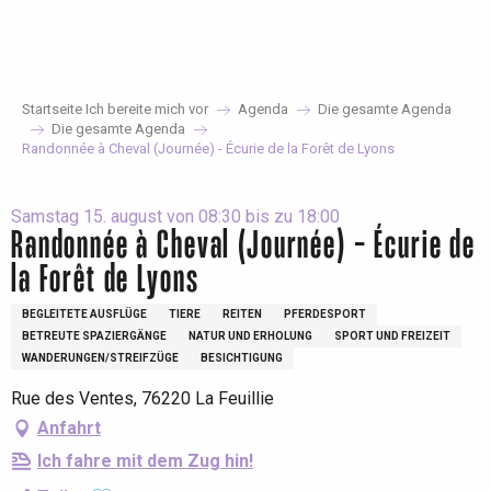
Aller
au
contenu
principal
Startseite Ich bereite mich vor
Agenda
Die gesamte Agenda
Die gesamte Agenda
Randonnée à Cheval (Journée) - Écurie de la Forêt de Lyons
Samstag 15. august von 08:30 bis zu 18:00
Randonnée à Cheval (Journée) - Écurie de
la Forêt de Lyons
BEGLEITETE AUSFLÜGE
TIERE
REITEN
PFERDESPORT
BETREUTE SPAZIERGÄNGE
NATUR UND ERHOLUNG
SPORT UND FREIZEIT
WANDERUNGEN/STREIFZÜGE
BESICHTIGUNG
Rue des Ventes, 76220 La Feuillie
Anfahrt
Ich fahre mit dem Zug hin!
Ajouter aux favoris