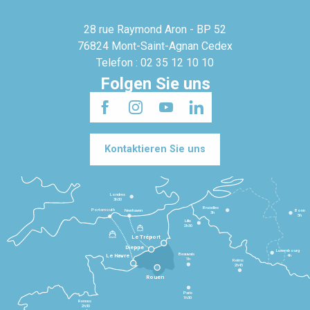
28 rue Raymond Aron - BP 52
76824 Mont-Saint-Agnan Cedex
Telefon : 02 35 12 10 10
Folgen Sie uns
Kontaktieren Sie uns
Londres
3h30
Bruxelles
Portsmouth
Newhaven
Bonn
3h
5h
Lille
2h30
Le Tréport
Dieppe
Luxembourg
Beauvais
4h
Le Havre
1h
Reims
2h45
Rouen
Paris
1h30
Rennes
2h30