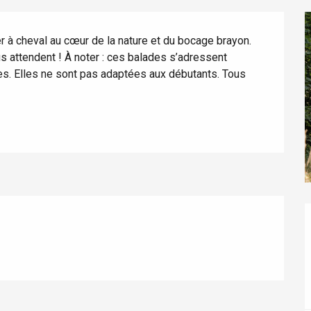
 à cheval au cœur de la nature et du bocage brayon. 
attendent ! À noter : ces balades s’adressent 
res. Elles ne sont pas adaptées aux débutants. Tous 
éport
Lille 2h30
ur-Bresle