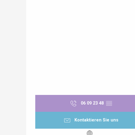
Paris 1h30
 &
alt
06 09 23 48
▒▒
Kontaktieren Sie uns