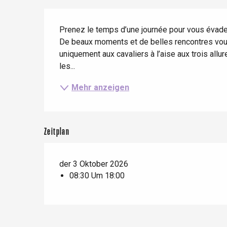
Zug
Beschreibung
Wenn es regnet
Restaurants mit
Aussicht
Fahrradaufenthalte
Prenez le temps d’une journée pour vous évader
Mit den Kindern
De beaux moments et de belles rencontres vous 
uniquement aux cavaliers à l’aise aux trois allu
Unter Freunden
les...
Mehr anzeigen
Le Tr
Zeitplan
Eu
der 3 Oktober 2026
08:30 Um 18:00
Criel-sur-Mer
Blangy-s
Dieppe