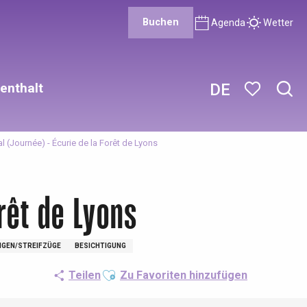
Buchen
Agenda
Wetter
enthalt
DE
Such
Voir les favor
 (Journée) - Écurie de la Forêt de Lyons
rêt de Lyons
GEN/STREIFZÜGE
BESICHTIGUNG
Ajouter aux favoris
Teilen
Zu Favoriten hinzufügen