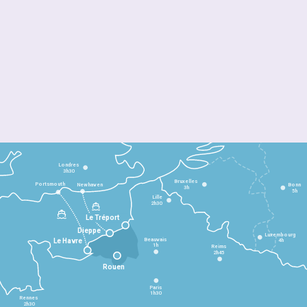
Londres
3h30
Bruxelles
Portsmouth
Newhaven
Bonn
3h
5h
Lille
2h30
Le Tréport
Dieppe
Luxembourg
Beauvais
4h
Le Havre
1h
Reims
2h45
Rouen
Paris
1h30
Rennes
2h30