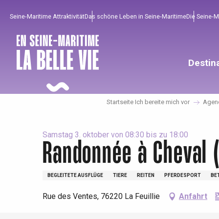
Aller
Seine-Maritime Attraktivität
Das schöne Leben in Seine-Maritime
Die Seine-
au
contenu
principal
Destin
Startseite Ich bereite mich vor
Agen
Samstag 3. oktober von 08:30 bis zu 18:00
Randonnée à Cheval (
Um zu profitieren
Unumgänglich
Gut aus der Heimat !
BEGLEITETE AUSFLÜGE
TIERE
REITEN
PFERDESPORT
BE
Rue des Ventes, 76220 La Feuillie
Anfahrt
Die gesamte Agenda
Trendige Orte
Aufenthalte am Meer
Frühling
Bester Brunch
Aufenthalte mit dem