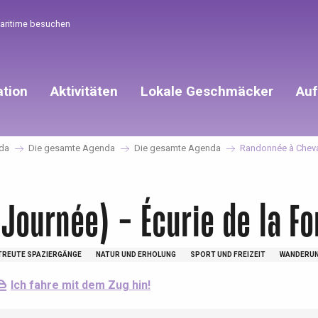
Maritime besuchen
ation
Aktivitäten
Lokale Geschmäcker
Auf
da
Die gesamte Agenda
Die gesamte Agenda
Randonnée à Cheval
Journée) - Écurie de la Fo
TREUTE SPAZIERGÄNGE
NATUR UND ERHOLUNG
SPORT UND FREIZEIT
WANDERUN
Ich fahre mit dem Zug hin!