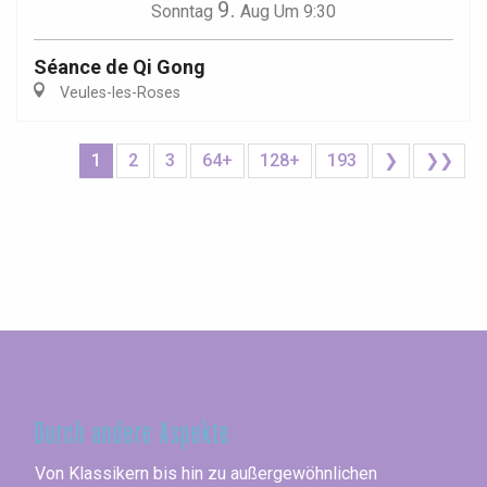
9.
Sonntag
Aug
Um 9:30
Séance de Qi Gong
Veules-les-Roses
1
2
3
64+
128+
193
❯
❯❯
Seine-Maritime
Durch andere Aspekte
Von Klassikern bis hin zu außergewöhnlichen