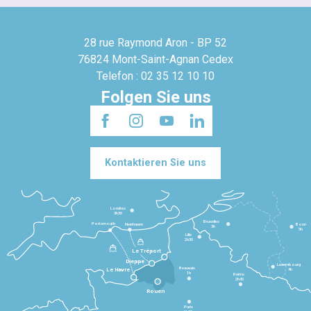
28 rue Raymond Aron - BP 52
76824 Mont-Saint-Agnan Cedex
Telefon : 02 35 12 10 10
Folgen Sie uns
Kontaktieren Sie uns
Londres
3h30
Bruxelles
Portsmouth
Newhaven
Bonn
3h
5h
Lille
2h30
Le Tréport
Dieppe
Luxembourg
Beauvais
4h
Le Havre
1h
Reims
2h45
Rouen
Paris