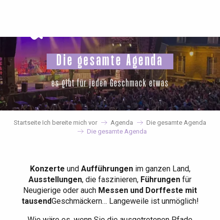
Aller
au
contenu
principal
Die gesamte Agenda
es gibt für jeden Geschmack etwas
Startseite Ich bereite mich vor
Agenda
Die gesamte Agenda
Die gesamte Agenda
Konzerte
und
Aufführungen
im ganzen Land,
Ausstellungen
, die faszinieren,
Führungen
für
Neugierige oder auch
Messen und Dorffeste mit
tausend
Geschmäckern… Langeweile ist unmöglich!
Wie wäre es, wenn Sie die ausgetretenen Pfade