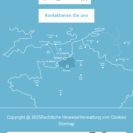
Kontaktieren Sie uns
Londres
3h30
Bruxelles
Portsmouth
Newhaven
Bonn
3h
5h
Lille
2h30
Le Tréport
Dieppe
Luxembourg
Beauvais
4h
Le Havre
1h
Reims
2h45
Rouen
Paris
1h30
Rennes
2h30
Tours
3h
Copyright @ 2025
Rechtliche Hinweise
Verwaltung von Cookies
Sitemap