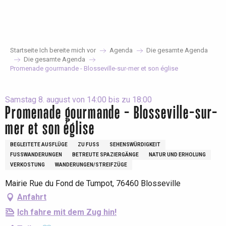
Aller
au
contenu
principal
Startseite Ich bereite mich vor
Agenda
Die gesamte Agenda
Die gesamte Agenda
Promenade gourmande - Blosseville-sur-mer et son église
Samstag 8. august von 14:00 bis zu 18:00
Promenade gourmande - Blosseville-sur-
mer et son église
BEGLEITETE AUSFLÜGE
ZU FUSS
SEHENSWÜRDIGKEIT
FUSSWANDERUNGEN
BETREUTE SPAZIERGÄNGE
NATUR UND ERHOLUNG
VERKOSTUNG
WANDERUNGEN/STREIFZÜGE
Mairie Rue du Fond de Tumpot, 76460 Blosseville
Anfahrt
Ich fahre mit dem Zug hin!
Ajouter aux favoris