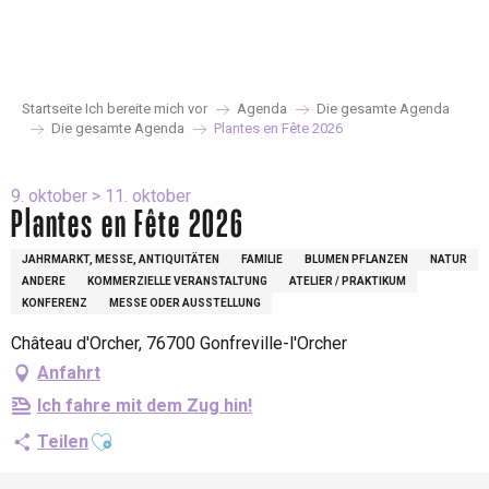
Aller
au
contenu
principal
Startseite Ich bereite mich vor
Agenda
Die gesamte Agenda
Die gesamte Agenda
Plantes en Fête 2026
9. oktober > 11. oktober
Plantes en Fête 2026
JAHRMARKT, MESSE, ANTIQUITÄTEN
FAMILIE
BLUMEN PFLANZEN
NATUR
ANDERE
KOMMERZIELLE VERANSTALTUNG
ATELIER / PRAKTIKUM
KONFERENZ
MESSE ODER AUSSTELLUNG
Château d'Orcher, 76700 Gonfreville-l'Orcher
Anfahrt
Ich fahre mit dem Zug hin!
Ajouter aux favoris
Teilen