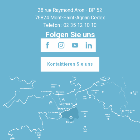
28 rue Raymond Aron - BP 52
76824 Mont-Saint-Agnan Cedex
Telefon : 02 35 12 10 10
Folgen Sie uns
Kontaktieren Sie uns
Londres
3h30
Bruxelles
Portsmouth
Newhaven
Bonn
3h
5h
Lille
2h30
Le Tréport
Dieppe
Luxembourg
Beauvais
4h
Le Havre
1h
Reims
2h45
Rouen
Paris
1h30
Rennes
2h30