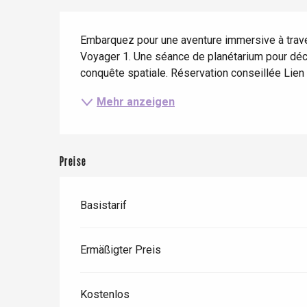
Frühling
Bester Brunch
Aufenthalte mit dem
Beschreibung
Zug
Wenn es regnet
Restaurants mit
Embarquez pour une aventure immersive à traver
Aussicht
Fahrradaufenthalte
Voyager 1. Une séance de planétarium pour découv
Mit den Kindern
conquête spatiale. Réservation conseillée Lien ver
Unter Freunden
Mehr anzeigen
Preise
Basistarif
Le Tr
Eu
Ermäßigter Preis
Kostenlos
Criel-sur-Mer