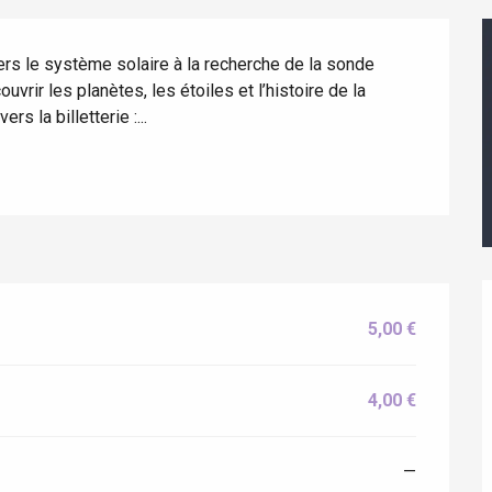
s le système solaire à la recherche de la sonde 
rir les planètes, les étoiles et l’histoire de la 
s la billetterie :...
5,00 €
éport
4,00 €
Lille 2h30
—