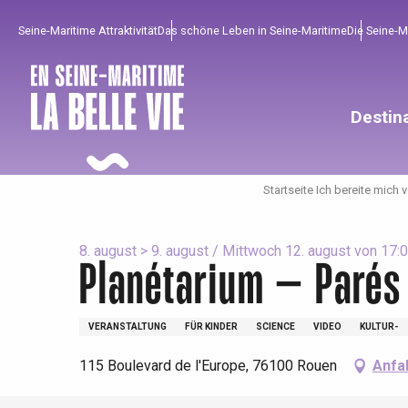
Aller
Seine-Maritime Attraktivität
Das schöne Leben in Seine-Maritime
Die Seine-
au
contenu
principal
Destin
Startseite Ich bereite mich 
8. august > 9. august / Mittwoch 12. august von 17:00
Planétarium – Parés 
VERANSTALTUNG
FÜR KINDER
SCIENCE
VIDEO
KULTUR-
Um zu profitieren
Unumgänglich
Gut aus der Heimat !
115 Boulevard de l'Europe, 76100 Rouen
Anfa
Die gesamte Agenda
Trendige Orte
Aufenthalte am Meer