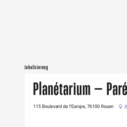
Mittwoch 22 Juli 2026
Paris 1h30
vom
25 Juli 2026
bis zum
26 Juli 2026
Mittwoch 29 Juli 2026
vom
1 August 2026
bis zum
2 August 2026
Lokalisierung
Mittwoch 5 August 2026
Planétarium – Paré
Mittwoch 12 August 2026
115 Boulevard de l'Europe, 76100 Rouen
A
vom
15 August 2026
bis zum
16 August 20