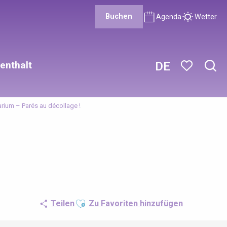
Buchen
Agenda
Wetter
enthalt
DE
Such
Voir les favor
arium – Parés au décollage !
Ajouter aux favoris
Teilen
Zu Favoriten hinzufügen