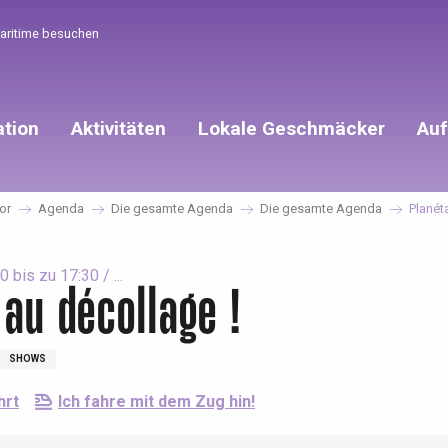
Maritime besuchen
ation
Aktivitäten
Lokale Geschmäcker
Auf
vor
Agenda
Die gesamte Agenda
Die gesamte Agenda
Planét
 bis zu 17:30 / ...
au décollage !
SHOWS
hrt
Ich fahre mit dem Zug hin!