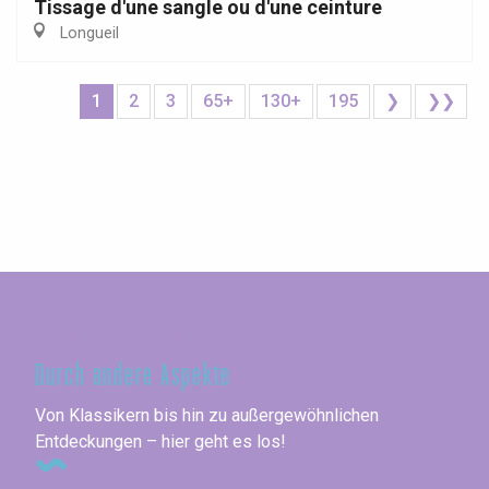
Tissage d'une sangle ou d'une ceinture
Longueil
1
2
3
65+
130+
195
❯
❯❯
Seine-Maritime
Durch andere Aspekte
Von Klassikern bis hin zu außergewöhnlichen
Entdeckungen – hier geht es los!