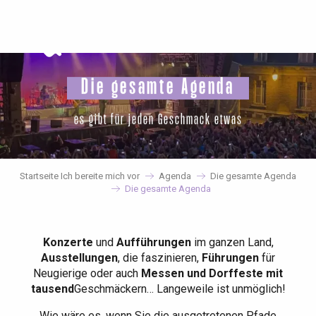
Aller
au
contenu
principal
Die gesamte Agenda
es gibt für jeden Geschmack etwas
Startseite Ich bereite mich vor
Agenda
Die gesamte Agenda
Die gesamte Agenda
Konzerte
und
Aufführungen
im ganzen Land,
Ausstellungen
, die faszinieren,
Führungen
für
Neugierige oder auch
Messen und Dorffeste mit
tausend
Geschmäckern… Langeweile ist unmöglich!
Wie wäre es, wenn Sie die ausgetretenen Pfade