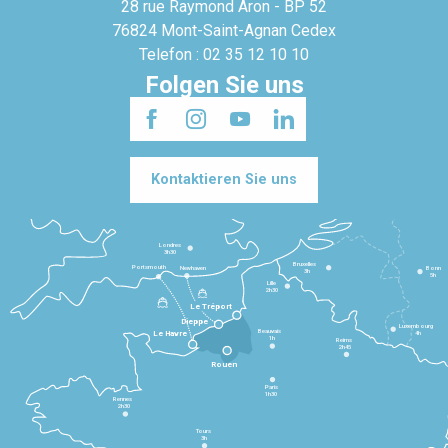
28 rue Raymond Aron - BP 52
76824 Mont-Saint-Agnan Cedex
Telefon : 02 35 12 10 10
Folgen Sie uns
Kontaktieren Sie uns
Londres
3h30
Bruxelles
Portsmouth
Newhaven
Bonn
3h
5h
Lille
2h30
Le Tréport
Dieppe
Luxembourg
Beauvais
4h
Le Havre
1h
Reims
2h45
Rouen
Paris
1h30
Rennes
2h30
Tours
3h