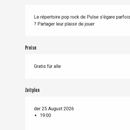
Zug
Wenn es regnet
Restaurants mit
Beschreibung
Aussicht
Fahrradaufenthalte
Le répertoire pop rock de Pulse s’égare parfois v
Mit den Kindern
? Partager leur plaisir de jouer
Unter Freunden
Preise
Le Tr
Eu
Gratis für alle
Criel-sur-Mer
Zeitplan
Blangy-s
Dieppe
der 25 August 2026
Offranville
19:00
t-Valery-en-Caux
er