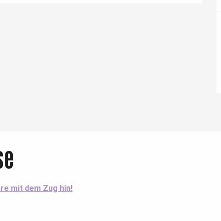
Eaux
se
hre mit dem Zug hin!