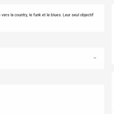
ers la country, le funk et le blues. Leur seul objectif 
éport
Lille 2h30
—
ur-Bresle