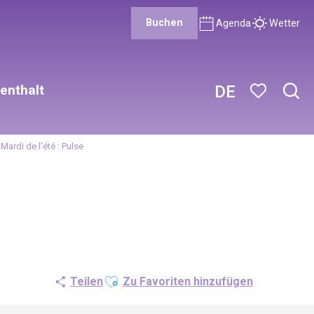
Buchen
Agenda
Wetter
enthalt
DE
Such
Voir les favor
Mardi de l'été : Pulse
Ajouter aux favoris
Teilen
Zu Favoriten hinzufügen