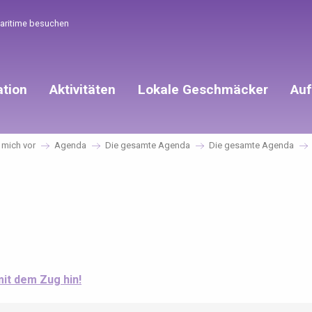
Maritime besuchen
ation
Aktivitäten
Lokale Geschmäcker
Auf
e mich vor
Agenda
Die gesamte Agenda
Die gesamte Agenda
mit dem Zug hin!