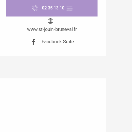
02 35 13 10
▒▒
www.st-jouin-bruneval.fr
Facebook Seite