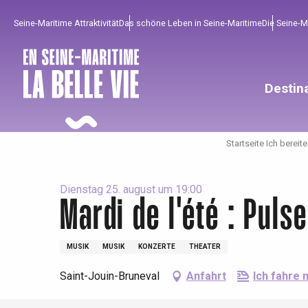
Aller
Seine-Maritime Attraktivität
Das schöne Leben in Seine-Maritime
Die Seine-
au
contenu
principal
Destin
Startseite Ich bereit
Dienstag 25. august um 19:00
Mardi de l'été : Pulse
Um zu profitieren
Unumgänglich
Gut aus der Heimat !
MUSIK
MUSIK
KONZERTE
THEATER
Die gesamte Agenda
Trendige Orte
Aufenthalte am Meer
Saint-Jouin-Bruneval
Anfahrt
Ich fahre 
Frühling
Bester Brunch
Aufenthalte mit dem