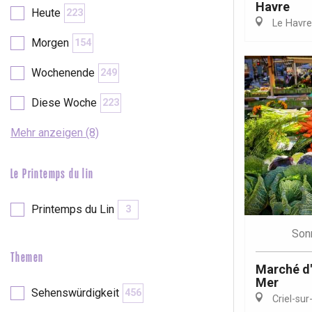
Havre
Val-de-Scie
Heute
223
Le Havre
etot
Morgen
154
Forges-les-
Clères
Wochenende
249
Buchy
en-Seine
Diese Woche
223
Duclair
Rouen
Mehr anzeigen (8)
Le Printemps du lin
Printemps du Lin
3
Paris 1h30
Son
Themen
Marché d'é
Mer
Sehenswürdigkeit
456
Criel-sur