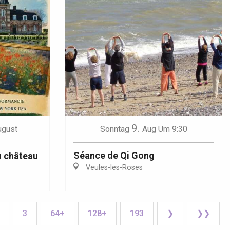
9.
ugust
Sonntag
Aug
Um 9:30
Séance de Qi Gong
u château
Veules-les-Roses
3
64+
128+
193
❯
❯❯