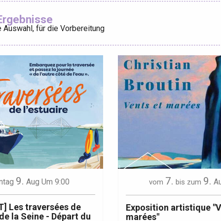
Ajouter aux
Ergebnisse
 Auswahl, für die Vorbereitung
éport
Lille 2h30
ur-Bresle
9.
7.
9.
ntag
Aug
Um 9:00
A
vom
bis zum
] Les traversées de
Exposition artistique "
 de la Seine - Départ du
marées"