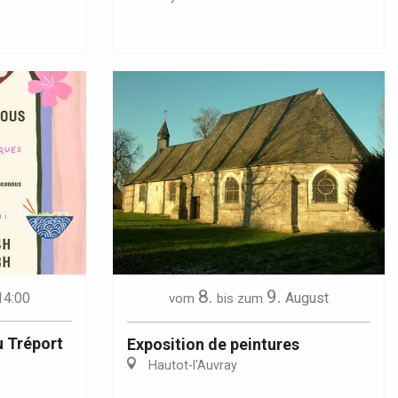
8.
9.
14:00
August
vom
bis zum
u Tréport
Exposition de peintures
Hautot-l'Auvray