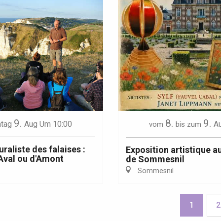
9.
8.
9.
tag
Aug
Um 10:00
A
vom
bis zum
uraliste des falaises :
Exposition artistique a
'Aval ou d'Amont
de Sommesnil
Sommesnil
1
2