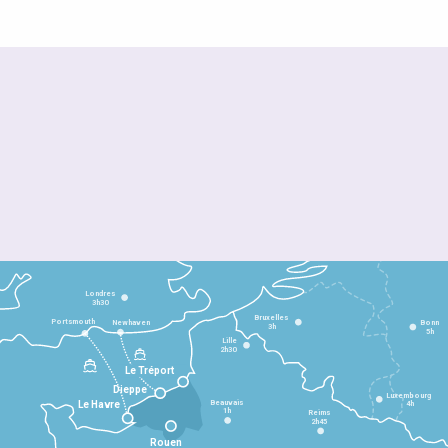
Londres
3h30
Bruxelles
Portsmouth
Newhaven
Bonn
3h
5h
Lille
2h30
Le Tréport
Dieppe
Luxembourg
Beauvais
4h
Le Havre
1h
Reims
2h45
Rouen