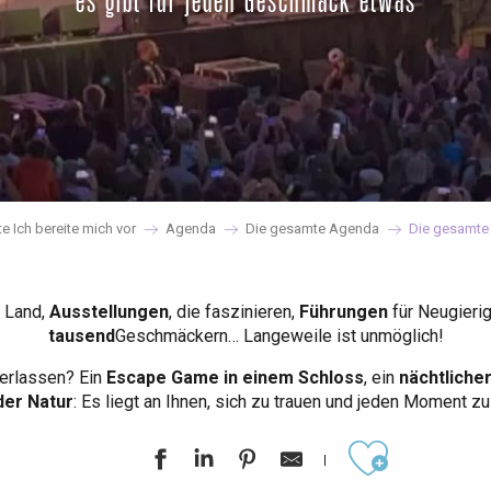
es gibt für jeden Geschmack etwas
te Ich bereite mich vor
Agenda
Die gesamte Agenda
Die gesamte
 Land,
Ausstellungen
, die faszinieren,
Führungen
für Neugieri
tausend
Geschmäckern… Langeweile ist unmöglich!
erlassen? Ein
Escape Game in einem Schloss
, ein
nächtliche
der Natur
: Es liegt an Ihnen, sich zu trauen und jeden Moment z