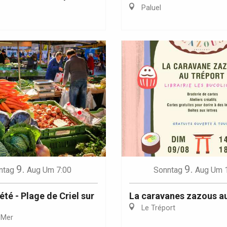
Paluel
Eaux
9.
9.
ntag
Aug
Um 7:00
Sonntag
Aug
Um 
té - Plage de Criel sur
La caravanes zazous a
Le Tréport
-Mer