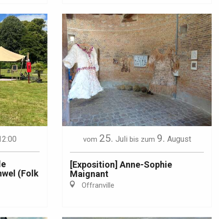
25.
9.
12:00
Juli
August
vom
bis zum
de
[Exposition] Anne-Sophie
hwel (Folk
Maignant
Offranville