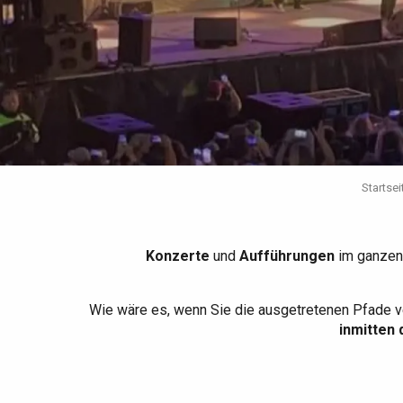
Die gesamte Agenda
Trendige Orte
Aufenthalte am Meer
Frühling
Bester Brunch
Aufenthalte mit dem
Zug
Wenn es regnet
Restaurants mit
Aussicht
Fahrradaufenthalte
Mit den Kindern
Unter Freunden
Startsei
Konzerte
und
Aufführungen
im ganzen
Wie wäre es, wenn Sie die ausgetretenen Pfade v
inmitten 