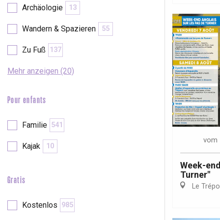
Archäologie
13
Wandern & Spazieren
55
Zu Fuß
137
Mehr anzeigen (20)
Pour enfants
Familie
541
vom
Kajak
10
Week-end 
Turner"
Gratis
Le Trépo
 &
alt
Kostenlos
985