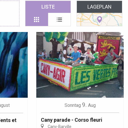
 favoris
LISTE
LAGEPLAN
9.
ugust
Sonntag
Aug
Cany parade - Corso fleuri
Vents et
Cany-Barville