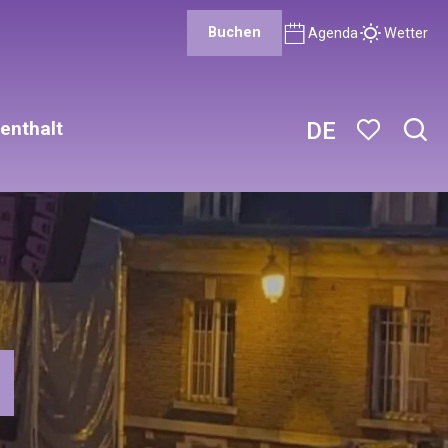
Buchen
Agenda
Wetter
enthalt
DE
Such
Voir les favor