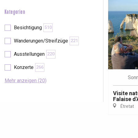
Kategorien
Besichtigung
510
Wanderungen/Streifzüge
221
Ausstellungen
220
Konzerte
266
Sonn
Mehr anzeigen (20)
Visite nat
Falaise d
Étretat