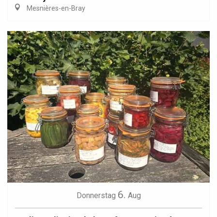
Mesnières-en-Bray
6.
Donnerstag
Aug