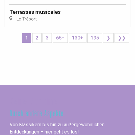
Terrasses musicales
Le Tréport
1
2
3
65+
130+
195
❯
❯❯
Seine-Maritime
Durch andere Aspekte
Von Klassikern bis hin zu außergewöhnlichen
Entdeckungen – hier geht es los!