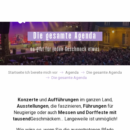
Aller
au
contenu
principal
Die gesamte Agenda
es gibt für jeden Geschmack etwas
Startseite Ich bereite mich vor
Agenda
Die gesamte Agenda
Die gesamte Agenda
Konzerte
und
Aufführungen
im ganzen Land,
Ausstellungen
, die faszinieren,
Führungen
für
Neugierige oder auch
Messen und Dorffeste mit
tausend
Geschmäckern… Langeweile ist unmöglich!
Wie wäre es, wenn Sie die ausgetretenen Pfade