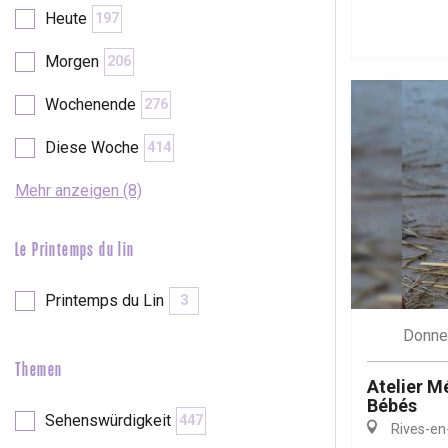
Val-de-Scie
Heute
197
etot
Morgen
206
Forges-les-
Clères
Wochenende
276
Buchy
en-Seine
Diese Woche
414
Duclair
Rouen
Mehr anzeigen (8)
Le Printemps du lin
Printemps du Lin
3
Paris 1h30
Donne
Themen
Atelier M
Bébés
Sehenswürdigkeit
447
Rives-en