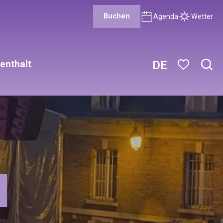
Buchen
Agenda
Wetter
enthalt
DE
Such
Voir les favor