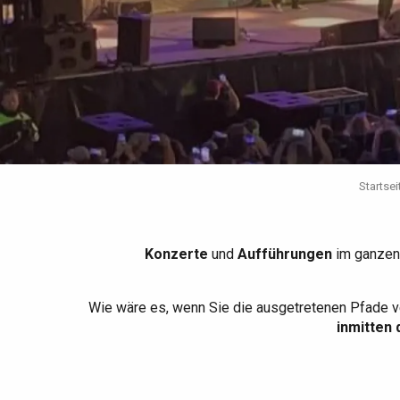
Die gesamte Agenda
Trendige Orte
Aufenthalte am Meer
Frühling
Bester Brunch
Aufenthalte mit dem
Zug
Wenn es regnet
Restaurants mit
Aussicht
Fahrradaufenthalte
Mit den Kindern
Unter Freunden
Startsei
Konzerte
und
Aufführungen
im ganzen
Wie wäre es, wenn Sie die ausgetretenen Pfade v
inmitten 