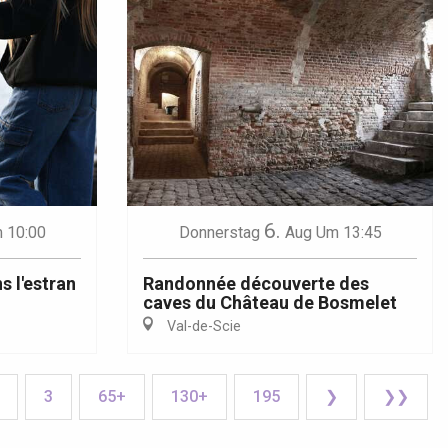
6.
 10:00
Donnerstag
Aug
Um 13:45
s l'estran
Randonnée découverte des
caves du Château de Bosmelet
Val-de-Scie
3
65+
130+
195
❯
❯❯