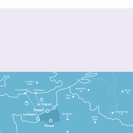
Londres
3h30
Bruxelles
Portsmouth
Newhaven
Bonn
3h
5h
Lille
2h30
Le Tréport
Dieppe
Luxembourg
Beauvais
4h
Le Havre
1h
Reims
2h45
Rouen