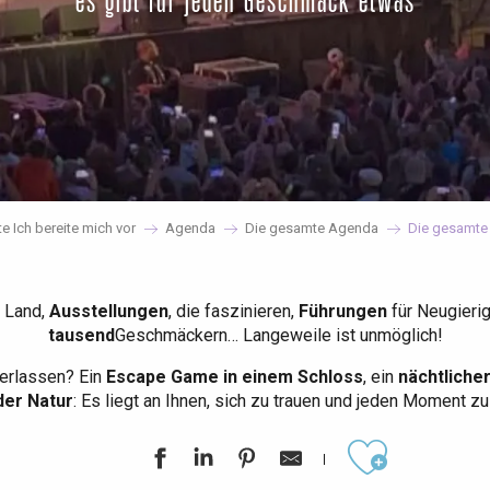
es gibt für jeden Geschmack etwas
te Ich bereite mich vor
Agenda
Die gesamte Agenda
Die gesamte
 Land,
Ausstellungen
, die faszinieren,
Führungen
für Neugieri
tausend
Geschmäckern… Langeweile ist unmöglich!
erlassen? Ein
Escape Game in einem Schloss
, ein
nächtliche
der Natur
: Es liegt an Ihnen, sich zu trauen und jeden Moment z