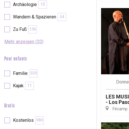
Archäologie
15
Wandern & Spazieren
54
Zu Fuß
136
Mehr anzeigen (20)
Pour enfants
Familie
559
Donne
Kajak
11
LES MUS
- Los Pas
Gratis
Fécamp
 &
alt
Kostenlos
980