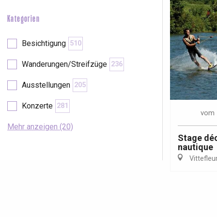
Kategorien
Besichtigung
510
Wanderungen/Streifzüge
236
Ausstellungen
205
Konzerte
281
vom
Mehr anzeigen (20)
Stage déc
nautique
Vittefleu