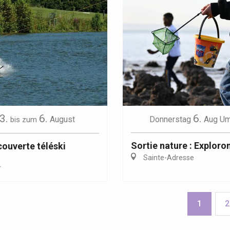
3.
6.
6.
August
Donnerstag
Aug
Um
bis zum
Sortie nature : Exploron
ouverte téléski
Sainte-Adresse
r
1
2