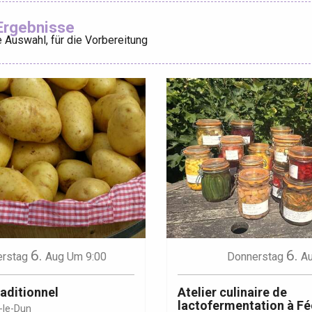
Ajouter aux
Ergebnisse
 Auswahl, für die Vorbereitung
éport
Lille 2h30
ur-Bresle
6.
6.
rstag
Aug
Um 9:00
Donnerstag
A
aditionnel
Atelier culinaire de
lactofermentation à Fé
-le-Dun