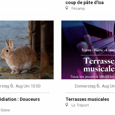
coup de pâte d'Isa
Fécamp
Eaux
6.
6.
rstag
Aug
Um 10:00
Donnerstag
Aug
Um
édiation : Douceurs
Terrasses musicales
Le Tréport
-Seine