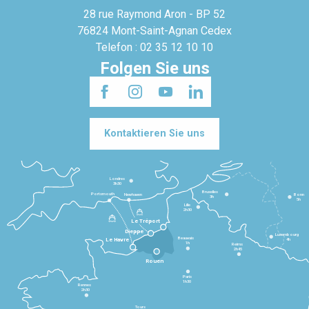
28 rue Raymond Aron - BP 52
76824 Mont-Saint-Agnan Cedex
Telefon : 02 35 12 10 10
Folgen Sie uns
Kontaktieren Sie uns
Londres
3h30
Bruxelles
Portsmouth
Newhaven
Bonn
3h
5h
Lille
2h30
Le Tréport
Dieppe
Luxembourg
Beauvais
4h
Le Havre
1h
Reims
2h45
Rouen
Paris
1h30
Rennes
2h30
Tours