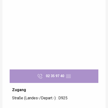
02 35 97 40
▒▒
Zugang
Zugang
Straße (Landes-/Depart.-) : D925