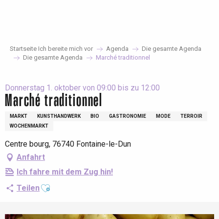
Aller
au
contenu
principal
Startseite Ich bereite mich vor
Agenda
Die gesamte Agenda
Die gesamte Agenda
Marché traditionnel
Donnerstag 1. oktober von 09:00 bis zu 12:00
Marché traditionnel
MARKT
KUNSTHANDWERK
BIO
GASTRONOMIE
MODE
TERROIR
WOCHENMARKT
Centre bourg, 76740 Fontaine-le-Dun
Anfahrt
Ich fahre mit dem Zug hin!
Ajouter aux favoris
Teilen