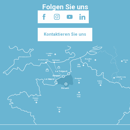
Folgen Sie uns
Kontaktieren Sie uns
Londres
3h30
Bruxelles
Portsmouth
Newhaven
Bonn
3h
5h
Lille
2h30
Le Tréport
Dieppe
Luxembourg
Beauvais
4h
Le Havre
1h
Reims
2h45
Rouen
Paris
1h30
Rennes
2h30
Tours
3h