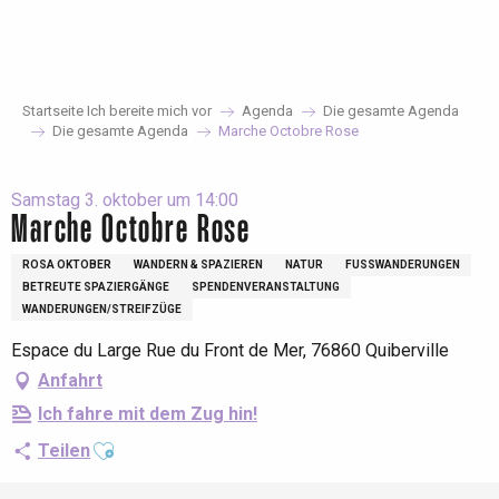
Aller
au
contenu
principal
Startseite Ich bereite mich vor
Agenda
Die gesamte Agenda
Die gesamte Agenda
Marche Octobre Rose
Samstag 3. oktober um 14:00
Marche Octobre Rose
ROSA OKTOBER
WANDERN & SPAZIEREN
NATUR
FUSSWANDERUNGEN
BETREUTE SPAZIERGÄNGE
SPENDENVERANSTALTUNG
WANDERUNGEN/STREIFZÜGE
Espace du Large Rue du Front de Mer, 76860 Quiberville
Anfahrt
Ich fahre mit dem Zug hin!
Ajouter aux favoris
Teilen