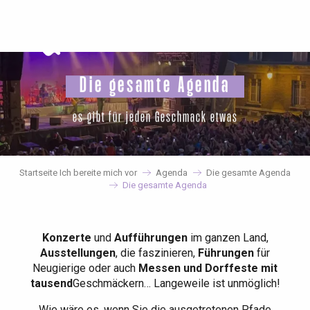
Aller
au
contenu
principal
Die gesamte Agenda
es gibt für jeden Geschmack etwas
Startseite Ich bereite mich vor
Agenda
Die gesamte Agenda
Die gesamte Agenda
Konzerte
und
Aufführungen
im ganzen Land,
Ausstellungen
, die faszinieren,
Führungen
für
Neugierige oder auch
Messen und Dorffeste mit
tausend
Geschmäckern… Langeweile ist unmöglich!
Wie wäre es, wenn Sie die ausgetretenen Pfade