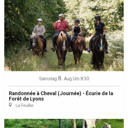
8.
Samstag
Aug
Um 8:30
Randonnée à Cheval (Journée) - Écurie de la
Forêt de Lyons
La Feuillie