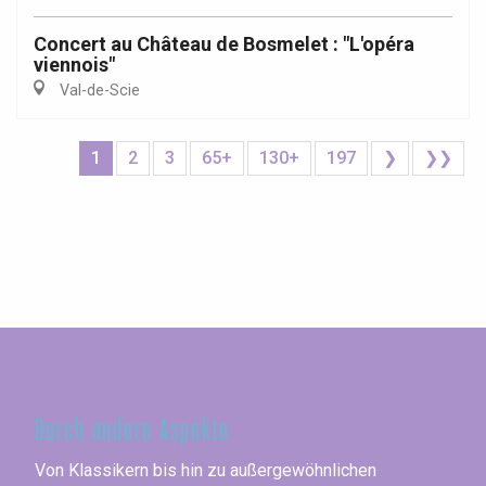
Concert au Château de Bosmelet : "L'opéra
viennois"
Val-de-Scie
1
2
3
65+
130+
197
❯
❯❯
Seine-Maritime
Durch andere Aspekte
Von Klassikern bis hin zu außergewöhnlichen