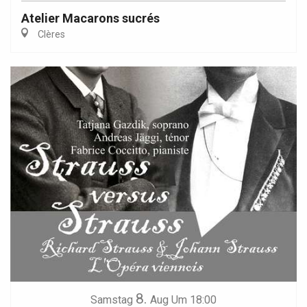
Atelier Macarons sucrés
Clères
8.
Samstag
Aug
Um 18:00