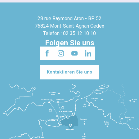
28 rue Raymond Aron - BP 52
76824 Mont-Saint-Agnan Cedex
Telefon : 02 35 12 10 10
Folgen Sie uns
Kontaktieren Sie uns
Londres
3h30
Bruxelles
Portsmouth
Newhaven
Bonn
3h
5h
Lille
2h30
Le Tréport
Dieppe
Luxembourg
Beauvais
4h
Le Havre
1h
Reims
2h45
Rouen
Paris
1h30