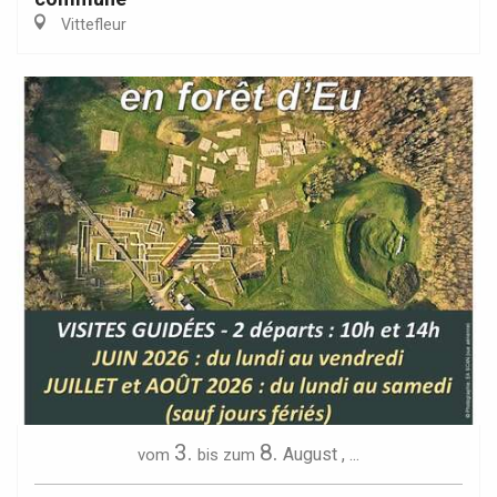
Vittefleur
3.
8.
August
,
...
vom
bis zum