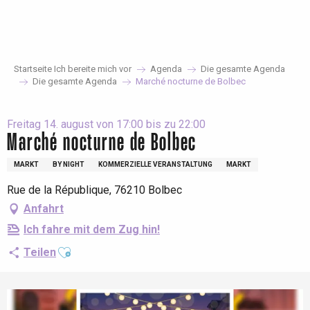
Aller
au
contenu
principal
Startseite Ich bereite mich vor
Agenda
Die gesamte Agenda
Die gesamte Agenda
Marché nocturne de Bolbec
Freitag 14. august von 17:00 bis zu 22:00
Marché nocturne de Bolbec
MARKT
BY NIGHT
KOMMERZIELLE VERANSTALTUNG
MARKT
Rue de la République, 76210 Bolbec
Anfahrt
Ich fahre mit dem Zug hin!
Ajouter aux favoris
Teilen