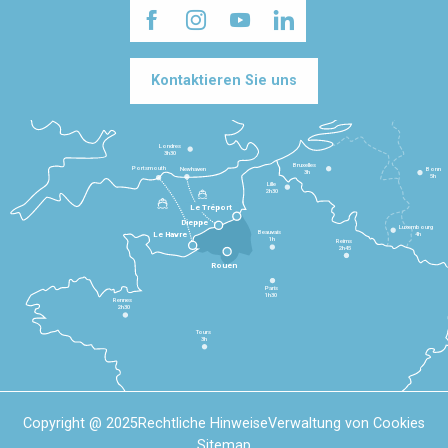
Kontaktieren Sie uns
Londres
3h30
Bruxelles
Portsmouth
Newhaven
Bonn
3h
5h
Lille
2h30
Le Tréport
Dieppe
Luxembourg
Beauvais
4h
Le Havre
1h
Reims
2h45
Rouen
Paris
1h30
Rennes
2h30
Tours
3h
Copyright @ 2025
Rechtliche Hinweise
Verwaltung von Cookies
Sitemap